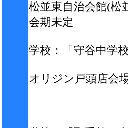
松並東自治会館(松並
会期未定
学校：「守谷中学
オリジン戸頭店会