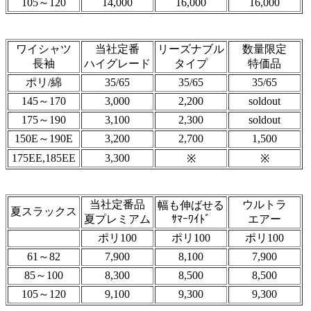
105～120
14,000
16,000
16,000
ワイシャツ
当社定番
リーズナブル
数量限定
長袖
ハイグレード
タイプ
特価品
ポリ/綿
35/65
35/65
35/65
145～170
3,000
2,200
soldout
175～190
3,100
2,300
soldout
150E～190E
3,200
2,700
1,500
175EE,185EE
3,300
※
※
当社定番品
ウルトラ
幅も伸ばせる
夏スラックス
夏プレミアム
ｻﾏｰﾜｲﾄﾞ
エアー
ポリ100
ポリ100
ポリ100
61～82
7,900
8,100
7,900
85～100
8,300
8,500
8,500
105～120
9,100
9,300
9,300