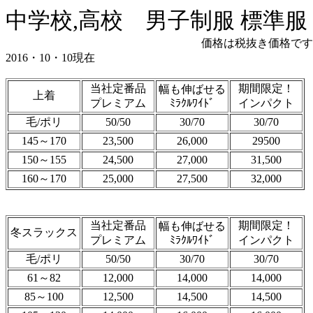
中学校,高校 男子制服 標準服
価格は税抜き価格です
2016・10・10現在
当社定番品
期間限定！
幅も伸ばせる
上着
プレミアム
ﾐﾗｸﾙﾜｲﾄﾞ
インパクト
毛/ポリ
50/50
30/70
30/70
145～170
23,500
26,000
29500
150～155
24,500
27,000
31,500
160～170
25,000
27,500
32,000
当社定番品
期間限定！
幅も伸ばせる
冬スラックス
プレミアム
ﾐﾗｸﾙﾜｲﾄﾞ
インパクト
毛/ポリ
50/50
30/70
30/70
61～82
12,000
14,000
14,000
85～100
12,500
14,500
14,500