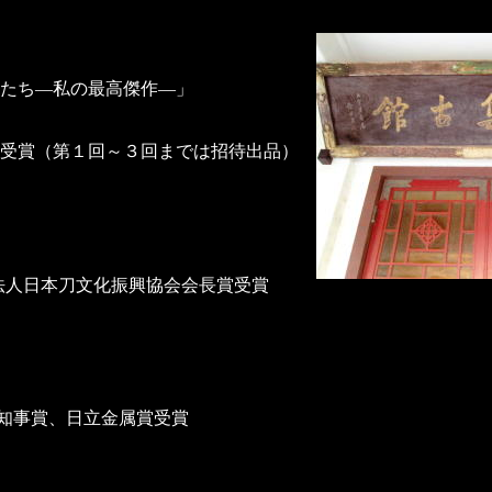
たち―私の最高傑作―」
受賞（第１回～３回までは招待出品）
人日本刀文化振興協会会長賞受賞
知事賞、日立金属賞受賞