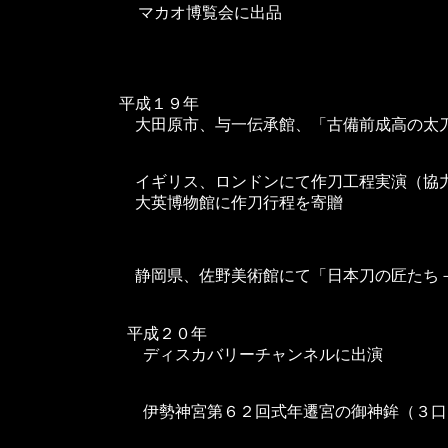
マカオ博覧会に出品
平成１９年
大田原市、与一伝承館、「古備前成高の太
イギリス、ロンドンにて作刀工程実演（協
大英博物館に作刀行程を寄贈
静岡県、佐野美術館にて「日本刀の匠たち
平成２０年
ディスカバリーチャンネルに出演
伊勢神宮第６２回式年遷宮の御神鉾（３口