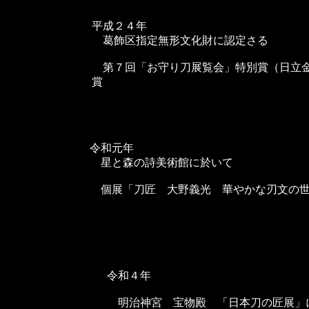
平成２４年
葛飾区指定無形文化財に認定さる
第７回「お守り刀展覧会」特別賞（日立
賞
令和元年
星と森の詩美術館に於いて
個展「刀匠 大野義光 華やかな刃文の世
令和４年
明治神宮 宝物殿 「日本刀の匠展」