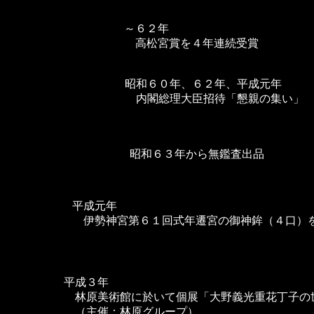
～６２年
高松宮賞を４年連続受賞
昭和６０年、６２年、平成元年
内閣総理大臣招待「懇親の集い」
昭和６３年から無鑑査出品
平成元年
伊勢神宮第６１回式年遷宮の御神鉾（４口）
平成３年
林原美術館に於いて個展「大野義光重花丁子の
（主催：林原グループ）