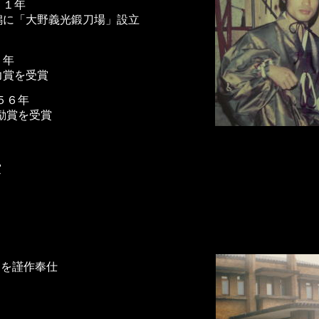
５１年
に「大野義光鍛刀場」設立
５年
賞を受賞
５６年
賞を受賞
賞
を謹作奉仕