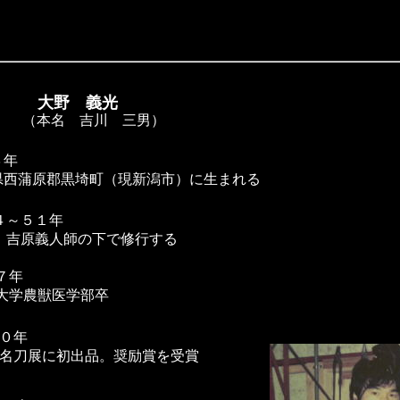
大野 義光
（本名 吉川 三男）
３年
西蒲原郡黒埼町（現新潟市）に生まれる
４～５１年
吉原義人師の下で修行する
７年
学農獣医学部卒
０年
名刀展に初出品。奨励賞を受賞