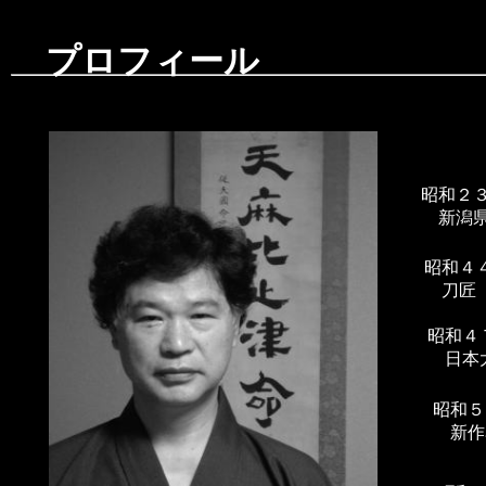
プロフィール
昭和２
新潟県
昭和４
刀匠 
昭和４
日本大
昭和５
新作