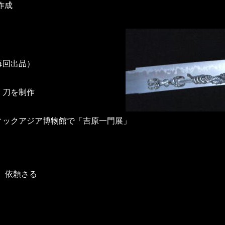
作成
毎回出品）
、刀を制作
ックアジア博物館で「吉原一門展」
）依頼さる