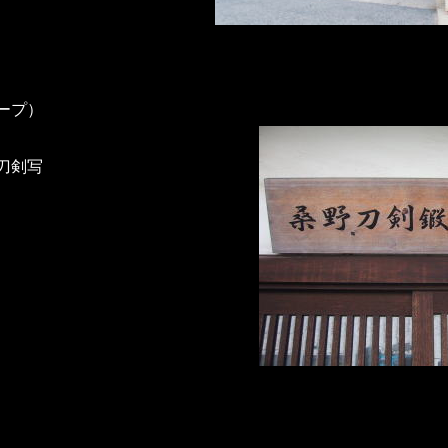
ープ）
刀剣写