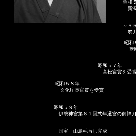
昭和
新潟
～５
努力
昭和
奨励
昭和５７年
高松宮賞を受
昭和５８年
文化庁長官賞を受賞
昭和５９年
伊勢神宮第６１回式年遷宮の御神刀
国宝 山鳥毛写し完成