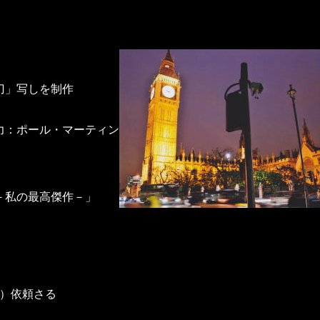
刀」写しを制作
力：ポール・マーティン氏）
－私の最高傑作－」
）依頼さる