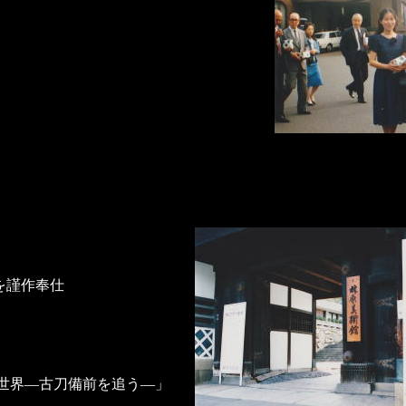
を謹作奉仕
世界―古刀備前を追う―」