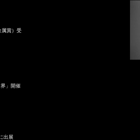
金属賞）受
界」開催
に出展