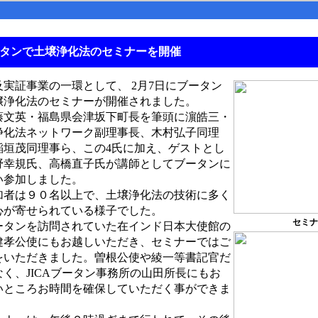
タンで土壌浄化法のセミナーを開催
実証事業の一環として、
2月7日にブータン
壌浄化法のセミナーが開催されました。
文英・福島県会津坂下町長を筆頭に濵皓三・
浄化法ネットワーク副理事長、木村弘子同理
稲垣茂同理事ら、この4氏に加え、ゲストとし
野幸規氏、高橋直子氏が講師としてブータンに
い参加しました。
者は９０名以上で、土壌浄化法の技術に多く
心が寄せられている様子でした。
セミナ
タンを訪問されていた在インド日本大使館の
健孝公使にもお越しいただき、セミナーではご
をいただきました。曽根公使や綾一等書記官だ
なく、JICAブータン事務所の山田所長にもお
いところお時間を確保していただく事ができま
。