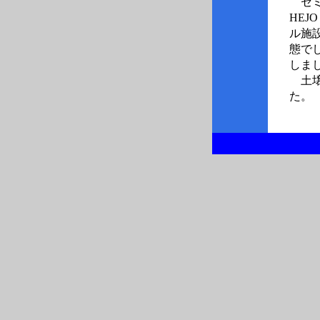
セミ
HE
ル施
態で
しま
土壌
た。