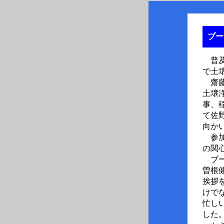
ブー
普及
で土
齋藤
土壌
事、
て佐
向か
参加
の関
ブー
曽根
挨拶
けで
忙し
した