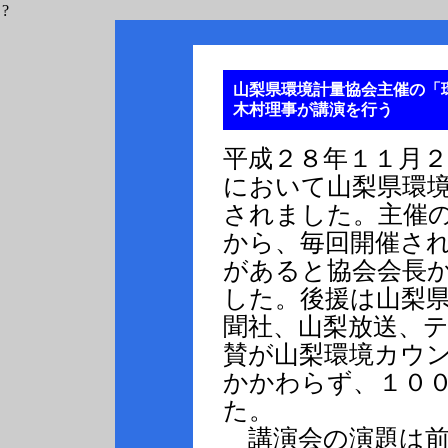
?
山梨県環境計量協会主催の「
木村理事が講演を行う
平成２８年１１月２
において山梨県環
されました。主催
から、毎回開催さ
があると協会会長
した。後援は山梨
聞社、山梨放送、
賛が山梨環境カウ
かかわらず、１０
た。
講演会の演題は前