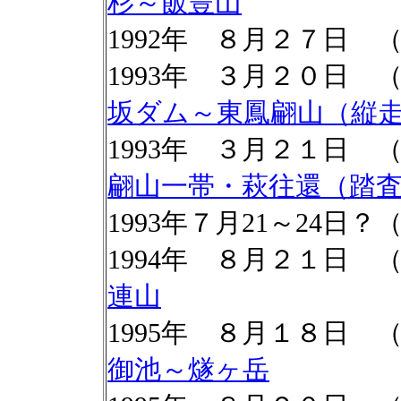
杉～飯豊山
1992年 ８月２７日 
1993年 ３月２０日
坂ダム～東鳳翩山（縦
1993年 ３月２１日
翩山一帯・萩往還（踏
1993年７月21～24日
1994年 ８月２１日
連山
1995年 ８月１８日
御池～燧ヶ岳