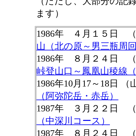
（ただし、大部分の記
ます）
1986年 ４月１５日
山（北の原～男三瓶周
1986年 ８月２４日
峠登山口～鳳凰山稜線
1986年10月17～18
（阿弥陀岳・赤岳）
1987年 ３月２２日 
（中深川コース）
1987年 ８月２４日