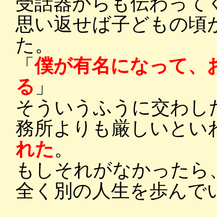
受話器からも伝わって
思い返せば子どもの頃
た。
「
僕が有名になって、
る
」
そういうふうに交わし
務所よりも厳しいとい
れた
。
もしそれがなかったら
全く別の人生を歩んで