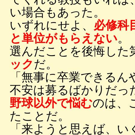
い場合もあった。
いずれにせよ、
必修科
と単位がもらえない
。
選んだことを後悔した
ック
だ。
「無事に卒業できるん
不安は募るばかりだっ
野球以外で悩む
のは、
たことだ。
「来ようと思えば、い