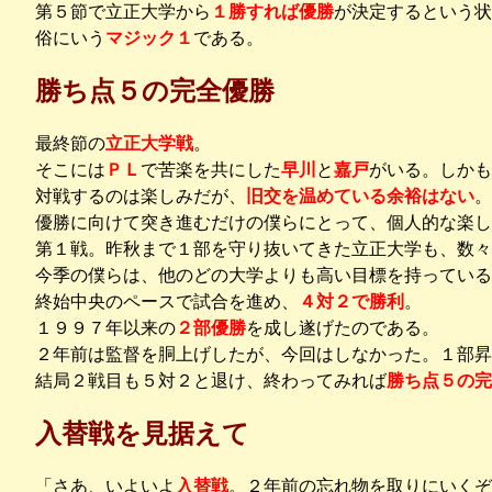
第５節で立正大学から
１勝すれば優勝
が決定するという状
俗にいう
マジック１
である。
勝ち点５の完全優勝
最終節の
立正大学戦
。
そこには
ＰＬ
で苦楽を共にした
早川
と
嘉戸
がいる。しかも
対戦するのは楽しみだが、
旧交を温めている余裕はない
。
優勝に向けて突き進むだけの僕らにとって、個人的な楽し
第１戦。昨秋まで１部を守り抜いてきた立正大学も、数々
今季の僕らは、他のどの大学よりも高い目標を持っている
終始中央のペースで試合を進め、
４対２で勝利
。
１９９７年以来の
２部優勝
を成し遂げたのである。
２年前は監督を胴上げしたが、今回はしなかった。１部昇
結局２戦目も５対２と退け、終わってみれば
勝ち点５の完
入替戦を見据えて
「さあ、いよいよ
入替戦
。２年前の忘れ物を取りにいくぞ