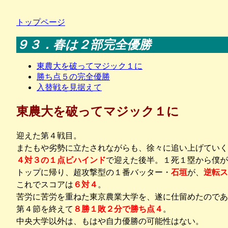
トップページ
９３．春は２部完全優勝
東農大を破ってマジック１に
勝ち点５の完全優勝
入替戦を見据えて
東農大を破ってマジック１に
迎えた第４戦目。
またもや劣勢に立たされながらも、徐々に追い上げていく
４対３の１点ビハインド
で迎えた後半。１死１塁から僕が
トップに帰り、超攻撃型の１番バッター・
石垣
が、
逆転ス
これでスコアは
６対４
。
苦労に苦労を重ねた東京農業大学を、遂に仕留めたのであ
第４節を終えて
８勝１敗２分で勝ち点４
。
中央大学以外は、もはや自力優勝の可能性はない。