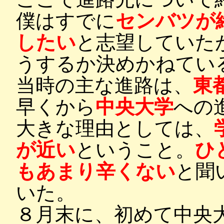
僕はすでに
センバツが
したい
と志望していた
うするか決めかねてい
当時の主な進路は、
東
早くから
中央大学
への
大きな理由としては、
が近い
ということ。
ひ
もあまり辛くない
と聞
いた。
８月末に、初めて中央