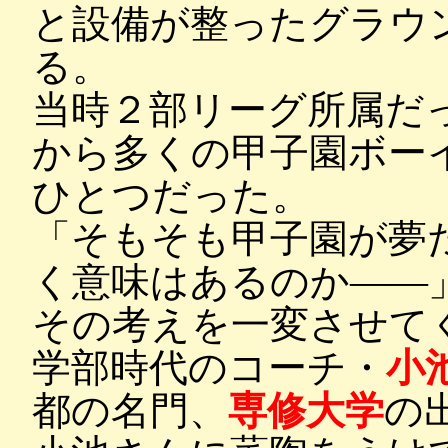
と設備が整ったグラウ
る。
当時２部リーグ所属だ
から多くの甲子園ボー
ひとつだった。
「そもそも甲子園が夢
く意味はあるのか――
その考えを一変させて
学部時代のコーチ・
小
都の名門、
専修大学
の