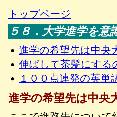
トップページ
５８．大学進学を意
進学の希望先は中央
伸ばして茶髪にする
１００点連発の英単
進学の希望先は中央
ここで進路先について