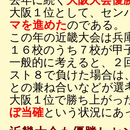
大阪１位として、セン
マを進めた
のである。
この年の近畿大会は兵
１６校のうち７校が甲
一般的に考えると、２
スト８で負けた場合は
との兼ね合いなどが選
大阪１位で勝ち上がっ
ぼ当確
という状況にあ