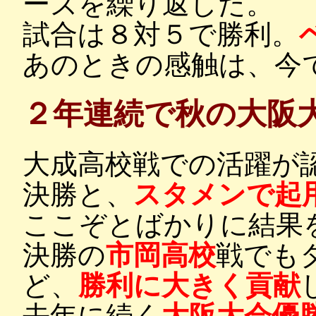
ーズを繰り返した。
試合は８対５で勝利。
あのときの感触は、今
２年連続で秋の大阪
大成高校戦での活躍が
決勝と、
スタメンで起
ここぞとばかりに結果
決勝の
市岡高校
戦でも
ど、
勝利に大きく貢献
去年に続く
大阪大会優