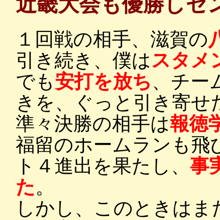
近畿大会も優勝しセ
１回戦の相手、滋賀の
引き続き、僕は
スタメ
でも
安打を放ち
、チー
きを、ぐっと引き寄せ
準々決勝の相手は
報徳
福留のホームランも飛
ト４進出を果たし、
事
た
。
しかし、このときはま