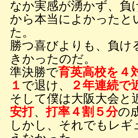
なか実感が湧かず、負
から本当によかったと
た。
勝つ喜びよりも、負け
きかったのだ。
準決勝で
育英高校を４
１
で退け、
２年連続で
そして僕は大阪大会と
安打
、
打率４割５分
の
しかし、それでもレギ