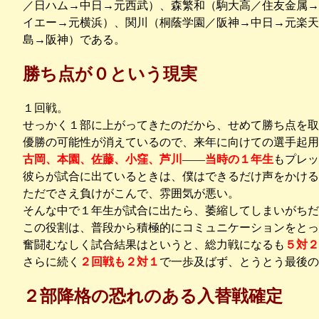
／日ハム→中日→元西武）、森繁和（駒大高／住友金属→
イエー→元横浜）、関川（桐蔭学園／阪神→中日→元楽天
島→阪神）である。
勝ち点が０という現実
１回戦。
せっかく１部に上がってきたのだから、せめて勝ち点を取
優勝の可能性が消えているので、来年に向けての選手起用
古岡、本園、佐藤、小窪、芦川
――
当時の１年生
もプレッ
彼らが試合に出ているときは、僕はできるだけ声をかける
ただでさえ負けがこんで、雰囲気が悪い。
そんな中で１年生が試合に出たら、萎縮してしまいがちだ
この役割は、普段から積極的にコミュニケーションをとっ
奮闘むなしく試合結果はというと、総力戦になるも
５対２
さらに続く
２回戦も２対１
で一歩及ばず、とうとう最後の
２部降格の恐れのある入替戦確定