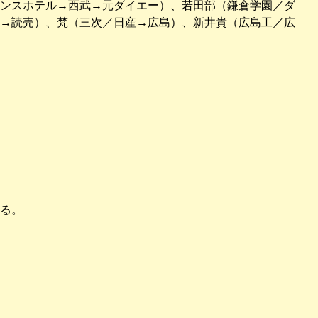
ンスホテル→西武→元ダイエー）、若田部（鎌倉学園／ダ
→読売）、梵（三次／日産→広島）、新井貴（広島工／広
る。