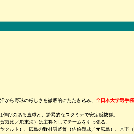
活から野球の厳しさを徹底的にたたき込み、
全日本大学選手権
)は伸びのある直球と、驚異的なスタミナで安定感抜群。
賀気比／JR東海）は主将としてチームを引っ張る。
ヤクルト）、広島の野村謙監督（佐伯鶴城／元広島）、木下（