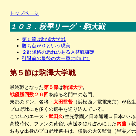
トップページ
１０３．秋季リーグ・駒大戦
第５節は駒澤大学戦
勝ち点が０という現実
２部降格の恐れのある入替戦確定
引退前の最後の大一番に向けて
第５節は駒澤大学戦
最終戦となった
第５節
は
駒澤大学
。
戦優勝回数２６回
を誇る名門中の名門。
東都のドン、名将・
太田監督
（浜松西／電電東京）が私生
プロ野球にも多くの選手を送り込んでいる。
この年のエース・
武田久
(生光学園／日本通運→日本ハム
高校時代、ファンの黄色い声援を独り占めにした
内藤
（敦
おもな出身のプロ野球選手は、横浜の大矢監督（早実／元