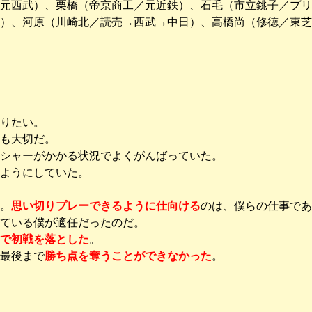
元西武）、栗橋（帝京商工／元近鉄）、石毛（市立銚子／プリ
）、河原（川崎北／読売→西武→中日）、高橋尚（修徳／東芝
りたい。
も大切だ。
シャーがかかる状況でよくがんばっていた。
ようにしていた。
。
思い切りプレーできるように仕向ける
のは、僕らの仕事であ
ている僕が適任だったのだ。
で初戦を落とした
。
最後まで
勝ち点を奪うことができなかった
。