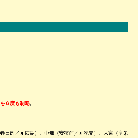
を６度も制覇
。
春日部／元広島）、中畑（安積商／元読売）、大宮（享栄