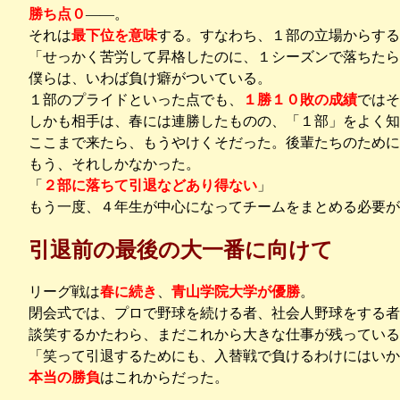
勝ち点０
――。
それは
最下位を意味
する。すなわち、１部の立場からする
「せっかく苦労して昇格したのに、１シーズンで落ちたら
僕らは、いわば負け癖がついている。
１部のプライドといった点でも、
１勝１０敗の成績
ではそ
しかも相手は、春には連勝したものの、「１部」をよく知
ここまで来たら、もうやけくそだった。後輩たちのため
もう、それしかなかった。
「
２部に落ちて引退などあり得ない
」
もう一度、４年生が中心になってチームをまとめる必要が
引退前の最後の大一番に向けて
リーグ戦は
春に続き
、
青山学院大学が優勝
。
閉会式では、プロで野球を続ける者、社会人野球をする者
談笑するかたわら、まだこれから大きな仕事が残っている
「笑って引退するためにも、入替戦で負けるわけにはいか
本当の勝負
はこれからだった。