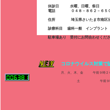
休診日 水曜、日曜、祭日
電話 ０４８－８６２－６５０
住所 埼玉県さいたま市南区沼影
診療科目 歯科一般 インプラント
駐車場あり 受付にお問合わせくだ
コロナウイルス対策で
月、火、木、金 午前９時２
（最終受
土 午前９時