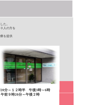
した。
０人の方を
療を提供
記：ギャラリー
味：ギャラリー
0分～１２時半 午後3時～6時
htmlへのリンク
分～午後２時