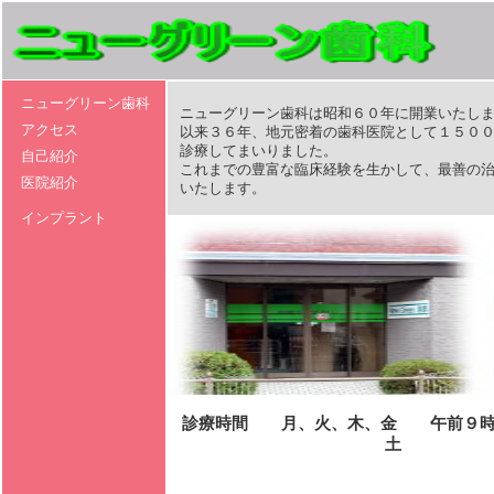
ニューグリーン歯科
ニューグリーン歯科は昭和６０年に開業いたしま
アクセス
以来３６年、地元密着の歯科医院として１５００
診療してまいりました。
自己紹介
これまでの豊富な臨床経験を生かして、最善の治
医院紹介
いたします。
インプラント
○○の日
○○の趣
診療時間 月、火、木、金 午前９時2
ギャラリー４.
土 午前９時20