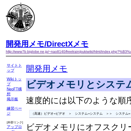
開発用メモ/DirectXメモ
http://www7b.biglobe.ne.jp/~nao8140/freetrain/pukiwiki/html/ind
サイトト
開発用メモ
ップ
Wikiトッ
ビデオメモリとシステ
プ
NeoFT構
想
速度的には以下のような順
掲示板
練習ペー
ジ
（高速）ビデオ→ビデオ　＞　システム→システム　＞＞　システム⇔
[外部リンク]
ビデオメモリにオフスクリ
アップロ