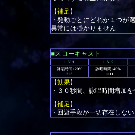
【補足】
・発動ごとにどれか１つが
異常には掛かりません
■スローキャスト
ＬＶ１
ＬＶ２
詠唱時間+20%
詠唱時間+40%
5×5
11×11
【効果】
・３０秒間、詠唱時間増加を
【補足】
・回避手段が一切存在しない