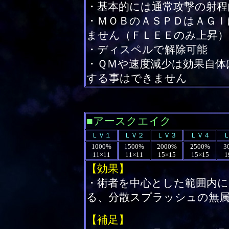
・基本的には通常攻撃の射程
・ＭＯＢのＡＳＰＤはＡＧＩ
ません（ＦＬＥＥのみ上昇）
・ディスペルで解除可能
・ＱＭや速度減少は効果自体
する事はできません
■アースクエイク
ＬＶ１
ＬＶ２
ＬＶ３
ＬＶ４
1000%
1500%
2000%
2500%
3
11×11
11×11
15×15
15×15
1
【効果】
・術者を中心とした範囲内
る、分散スプラッシュの無属
【補足】