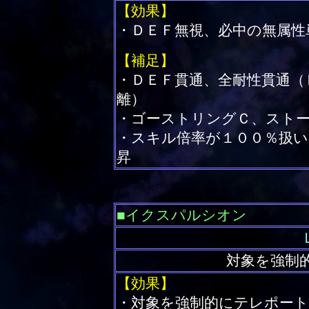
【効果】
・ＤＥＦ無視、必中の無属性
【補足】
・ＤＥＦ貫通、全耐性貫通（
離）
・ゴーストリングＣ、スト
・スキル倍率が１００％扱
昇
■イクスパルシオン
対象を強制
【効果】
・対象を強制的にテレポート