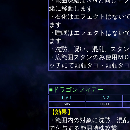
・範囲凍結はＳＧと同じエフ
緒に移動します
・石化はエフェクトはない
ます
・睡眠はエフェクトはない
ます
・沈黙、呪い、混乱、スタ
・広範囲スタンのみ使用Ｍ
ッチにて頭領タコ・頭領タ
■ドラゴンフィアー
ＬＶ１
ＬＶ２
5×5
11×11
【効果】
・範囲内の対象に沈黙、混
で付与する範囲特殊攻撃