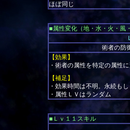
ほぼ同じ
■属性変化（地・水・火・風
術者の防
【効果】
・術者の属性を特定の属性に
【補足】
・効果時間は不明。永続もし
・属性ＬＶはランダム
■Ｌｖ１１スキル