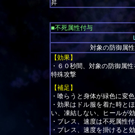
昇
■不死属性付与
対象の防御属性
【効果】
・６０秒間、対象の防御属性
特殊攻撃
【補足】
・喰らうと身体が緑色に変
・効果はドル服を着た時と
い、凍結しない、ヒールが
・ブレス、速度は不死属性
・ブレス、速度を掛けると