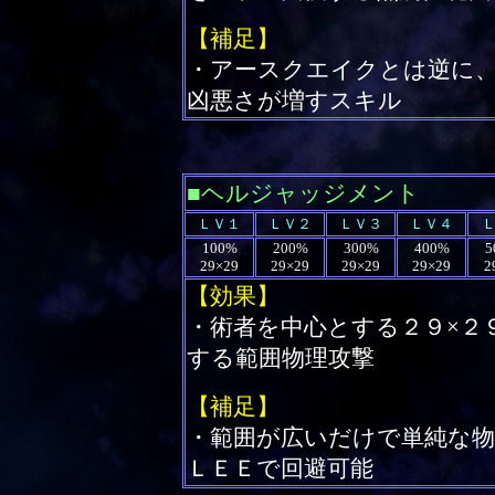
【補足】
・アースクエイクとは逆に
凶悪さが増すスキル
■ヘルジャッジメント
ＬＶ１
ＬＶ２
ＬＶ３
ＬＶ４
100%
200%
300%
400%
5
29×29
29×29
29×29
29×29
2
【効果】
・術者を中心とする２９×２
する範囲物理攻撃
【補足】
・範囲が広いだけで単純な物
ＬＥＥで回避可能