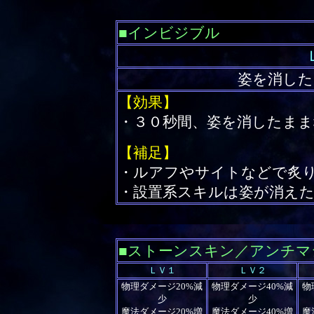
■インビジブル
姿を消した
【効果】
・３０秒間、姿を消したまま
【補足】
・ルアフやサイトなどで炙
・設置系スキルは姿が消え
■ストーンスキン／アンチマ
ＬＶ１
ＬＶ２
物理ダメージ20%減
物理ダメージ40%減
物
少
少
魔法ダメージ20%増
魔法ダメージ40%増
魔