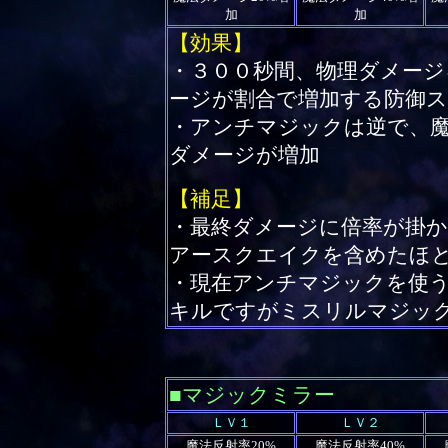
加
加
【効果】
・３００秒間、物理ダメージ
ージが割合で増加する防御
・アンチマジックは逆で、
ダメージが増加
【補足】
・最終ダメージに倍率が掛
アースクエイクを含めたほ
・現在アンチマジックを使
キルですがミスリルマジッ
■マジックミラー
ＬＶ１
ＬＶ２
魔法反射率20%
魔法反射率40%