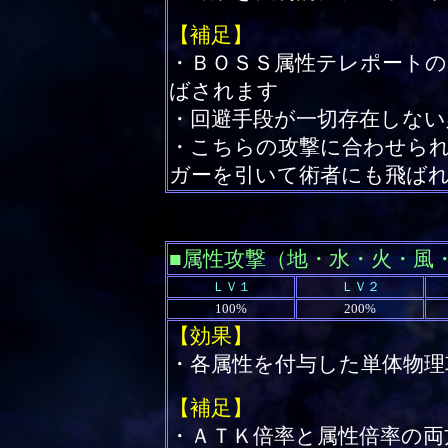
【補足】
・ＢＯＳＳ属性テレポート
ばされます
・回避手段が一切存在しない
・こちらの攻撃に合わせら
ガーを引いて術者にも飛ば
■属性攻撃（地・水・火・風
ＬＶ１
ＬＶ２
100%
200%
【効果】
・各属性を付与した単体物理
【補足】
・ＡＴＫ倍率と属性倍率の両