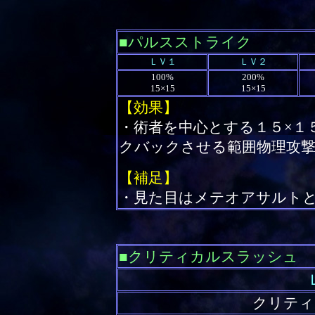
■パルスストライク
ＬＶ１
ＬＶ２
100%
200%
15×15
15×15
【効果】
・術者を中心とする１５×１
クバックさせる範囲物理攻
【補足】
・見た目はメテオアサルト
■クリティカルスラッシュ
クリティ