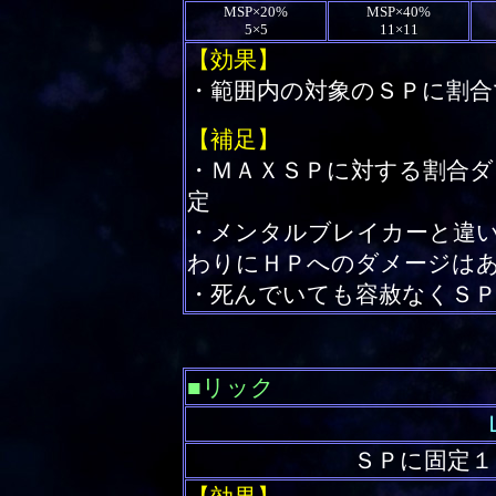
MSP×20%
MSP×40%
5×5
11×11
【効果】
・範囲内の対象のＳＰに割合
【補足】
・ＭＡＸＳＰに対する割合
定
・メンタルブレイカーと違
わりにＨＰへのダメージは
・死んでいても容赦なくＳ
■リック
ＳＰに固定１