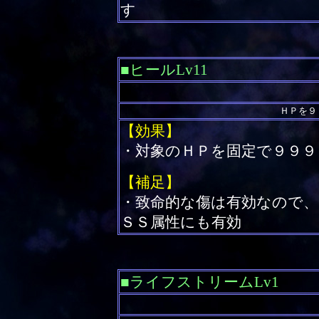
す
■ヒールLv11
ＨＰを９
【効果】
・対象のＨＰを固定で９９９
【補足】
・致命的な傷は有効なので、
ＳＳ属性にも有効
■ライフストリームLv1