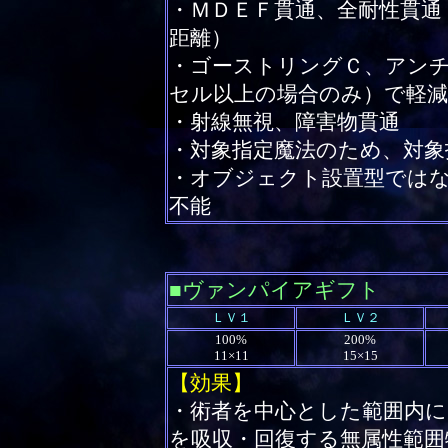
・ＭＤＥＦ貫通、全耐性貫通
距離）
・ゴーストリングＣ、アン
セル以上の場合のみ）で軽減
・射線無視、障害物貫通
・対象指定魔法のため、対象
・オブジェクト設置型では
不能
■
ヴァンパイアギフト
ＬＶ１
ＬＶ２
100%
200%
11×11
15×15
【効果】
・術者を中心とした範囲内に
を吸収・回復する無属性範囲