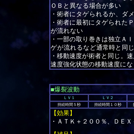
ＯＢと異なる場合が多い
・術者にタゲられるか、ダ
・術者に最初にタゲられた
が流れない
・一部の取り巻きは独立ＡＩ
ゲが流れるなど通常時と同
・移動速度が術者と同じ。速
速度強化状態の移動速度にな
■爆裂波動
ＬＶ１
ＬＶ２
持続時間５秒
持続時間１０秒
【効果】
・ＡＴＫ＋２００％、ＤＥＸ