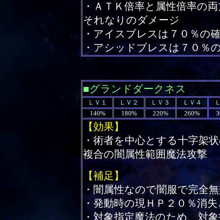
・ＡＴＫ倍率と属性倍率の両
それなりのダメージ
・アイスブレスは７０％の
・アシッドブレスは７０％
■グランドダークネス
ＬＶ１
ＬＶ２
ＬＶ３
ＬＶ４
140%
180%
220%
260%
3
【効果】
・術者を中心とする十字架状
複合の闇属性範囲魔法攻撃
【補足】
・闇属性なので闇服で完全無
・発動時の現ＨＰ２０％消失
・対象指定魔法のため、対象