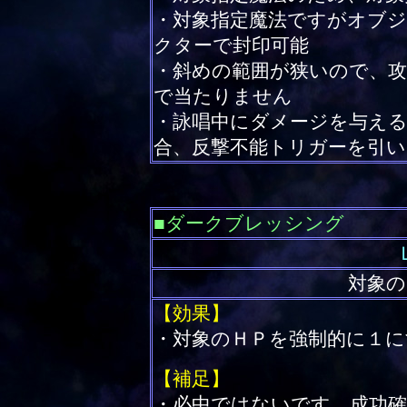
・対象指定魔法ですがオブ
クターで封印可能
・斜めの範囲が狭いので、
で当たりません
・詠唱中にダメージを与える
合、反撃不能トリガーを引
■ダークブレッシング
対象の
【効果】
・対象のＨＰを強制的に１に
【補足】
・必中ではないです。成功確