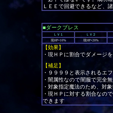
ＬＥＥで回避できるなど、諸
■ダークブレス
ＬＶ１
ＬＶ２
現HP×10%
現HP×20%
【効果】
・現ＨＰに割合でダメージを
【補足】
・９９９９と表示されるエ
・闇属性なので闇服で完全無
・対象指定魔法のため、対象
・現ＨＰに対する割合なの
できます