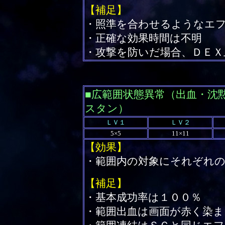
【補足】
・照準を合わせるようなエ
・正確な効果時間は不明
・攻撃を防いだ場合、ＤＥＸ
■広範囲状態異常（出血・沈
スタン）
ＬＶ１
ＬＶ２
5×5
11×11
【効果】
・範囲内の対象にそれぞれの
【補足】
・基本成功率は１００％
・範囲出血は画面が赤く染