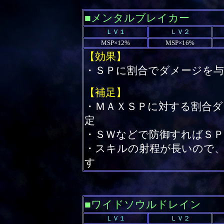
■メンタルブレイカー
ＬＶ１
ＬＶ２
MSP×12%
MSP×16%
【効果】
・ＳＰに割合でダメージを与
【補足】
・ＭＡＸＳＰに対する割合
定
・ＳＷなどで防御すればＳ
・スキルの射程が長いので
す
■
ワイドソウルドレイン
ＬＶ１
ＬＶ２