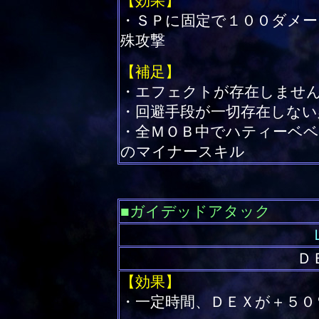
【効果】
・ＳＰに固定で１００ダメー
殊攻撃
【補足】
・エフェクトが存在しませ
・回避手段が一切存在しない
・全ＭＯＢ中でハティーベ
のマイナースキル
■ガイデッドアタック
Ｄ
【効果】
・一定時間、ＤＥＸが＋５０