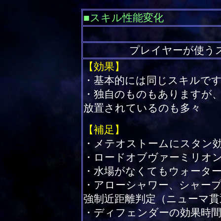
■スキル性能変化
プレイヤーが使う
【効果】
・基本的には同じスキルで
・独自のものもありますが
放置されているのも多々
【補足】
・メテオストームにスタン
・ロードオブヴァーミリオ
・水場がなくてもウォータ
・アローシャワー、シャー
強制近距離判定（ニューマ貫
・ディフェンダーの効果時