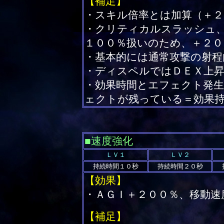
【補足】
・スキル倍率とは加算（＋２
・クリティカルスラッシュ
１００％扱いのため、＋２０
・基本的には通常攻撃の射程
・ディスペルではＤＥＸ上
・効果時間とエフェクト発
ェクトが残っている＝効果
■速度強化
ＬＶ１
ＬＶ２
持続時間１０秒
持続時間２０秒
【効果】
・ＡＧＩ＋２００％、移動速
【補足】