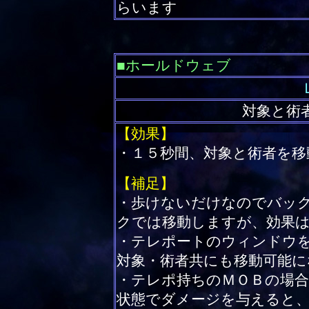
らいます
■ホールドウェブ
対象と術
【効果】
・１５秒間、対象と術者を移
【補足】
・歩けないだけなのでバッ
クでは移動しますが、効果
・テレポートのウィンドウ
対象・術者共にも移動可能に
・テレポ持ちのＭＯＢの場合
状態でダメージを与えると