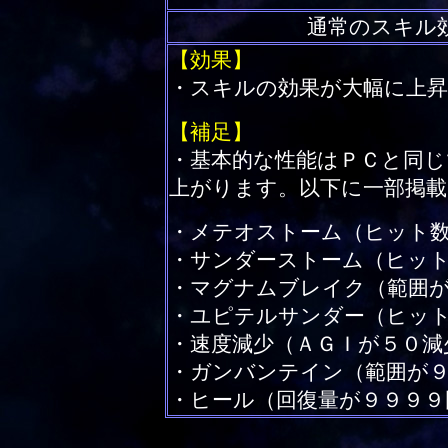
通常のスキル
【効果】
・スキルの効果が大幅に上
【補足】
・基本的な性能はＰＣと同
上がります。以下に一部掲載
・メテオストーム（ヒット数
・サンダーストーム（ヒッ
・マグナムブレイク（範囲が
・ユピテルサンダー（ヒッ
・速度減少（ＡＧＩが５０減
・ガンバンテイン（範囲が９
・ヒール（回復量が９９９９