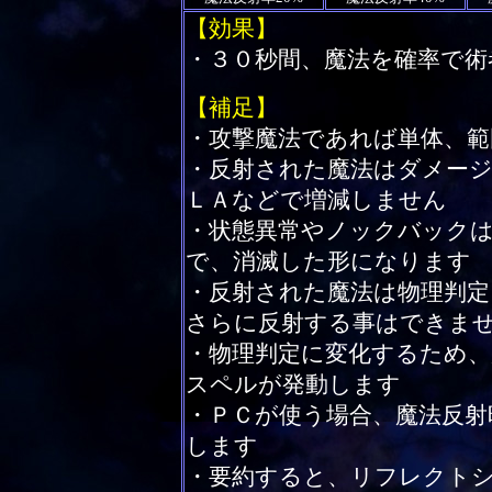
【効果】
・３０秒間、魔法を確率で術
【補足】
・攻撃魔法であれば単体、
・反射された魔法はダメー
ＬＡなどで増減しません
・状態異常やノックバック
で、消滅した形になります
・反射された魔法は物理判定
さらに反射する事はできま
・物理判定に変化するため、
スペルが発動します
・ＰＣが使う場合、魔法反射
します
・要約すると、リフレクト