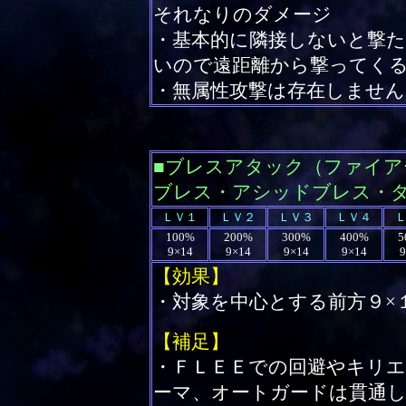
それなりのダメージ
・基本的に隣接しないと撃
いので遠距離から撃ってく
・無属性攻撃は存在しません
■ブレスアタック（ファイ
ブレス・アシッドブレス・
ＬＶ１
ＬＶ２
ＬＶ３
ＬＶ４
100%
200%
300%
400%
5
9×14
9×14
9×14
9×14
9
【効果】
・対象を中心とする前方９×
【補足】
・ＦＬＥＥでの回避やキリ
ーマ、オートガードは貫通し