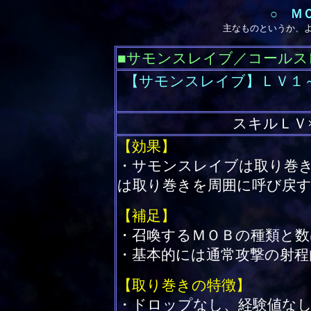
○ Ｍ
主なものというか、
■サモンスレイブ／コールス
【サモンスレイブ】ＬＶ１
スキルＬＶ
【効果】
・サモンスレイブは取り巻
は取り巻きを周囲に呼び戻
【補足】
・召喚するＭＯＢの種類と
・基本的には通常攻撃の射程
【取り巻きの特徴】
・ドロップなし、経験値な