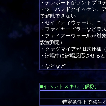
・テレポートがランドプロ
・ツーハンドクイッケン、
で解除できない
・セイフティウォール、ニ
・ファイヤーピラーなど罠
・ファイアーウォールが対象
設置判定）
・クァグマイアが旧式仕様（
・詠唱中に詠唱反応させる
・などなど
■イベントスキル（仮称）
特定条件下で発生