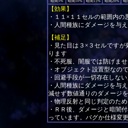
暗闇5%
暗闇10%
暗闇15%
暗闇20%
暗
【効果】
・１１×１１セルの範囲内の
・人間種族にダメージを与え
【補足】
・見た目は３×３セルですが
ります
・不死服、闇服では防げませ
・オブジェクト設置型なの
・回避手段が一切存在しない
・人間種族にダメージを与
減せず数値通りのダメージ
・物理反射と同じ判定のため
・ＲＲ後、ダメージと暗闇付
っています。バグか仕様変