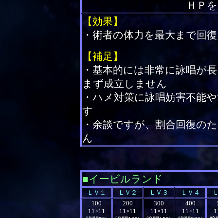
ＨＰを
【効果】
・術者の体力を最大まで回復
【補足】
・基本的には非常に詠唱が長
まず成立しません
・ハメ対策に詠唱妨害不能や
す
・余談ですが、割合回復のた
ん
■イービルランド
ＬＶ１
ＬＶ２
ＬＶ３
ＬＶ４
100
200
300
400
11×11
11×11
11×11
11×11
1