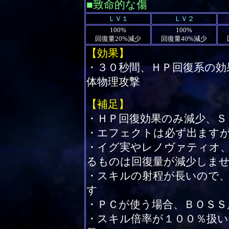
■致命的な傷
ＬＶ１
ＬＶ２
100%
100%
回復量20%減少
回復量40%減少
【効果】
・３０秒間、ＨＰ回復系の効
体物理攻撃
【補足】
・ＨＰ回復効果のみ減少、Ｓ
・エフェクトは必ず出ます
・イグ実やレノヴァティオ
るものは回復量が減少しま
・スキルの射程が長いので
す
・ＰＣが使う場合、ＢＯＳＳ
・スキル倍率が１００％扱