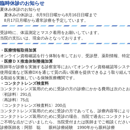
臨時休診のお知らせ
夏休み休診のお知らせ
夏休みの休診は、8月9日日曜から8月16日日曜まで
8月17日月曜から通常診療を予定しています。
受診時に、体温測定とマスク着用をお願いしています。
当院の支払いは、現金のみとなっております。
・医療情報取得加算
オンライン資格確認を行う体制を有しており、受診歴、薬剤情報、特定
・医療ＤＸ推進体制整備加算
医師等が診療を実施する診察室等においてオンライン資格確認等システ
使用促進など医療DXを通じて質の高い医療を提供できるよう取り組ん
る取組を実施している保険医療機関です。
・コンタクトレンズ検査料
コンタクトレンズ装用のために受診の方の診療にかかる費用は次のとお
〈初診料〉291点
〈再診料〉75点
〈コンタクトレンズ検査料1〉200点
コンタクトレンズ装用のために受診の方であっても、診療内容等により
コンタクトレンズ装用のために受診の場合、当院で過去にコンタクトレ
ご不明な点がございましたら、当院受付または医師までご相談ください
診療医師名：阿部 聡 眼科診療経験 1990年から眼科診療