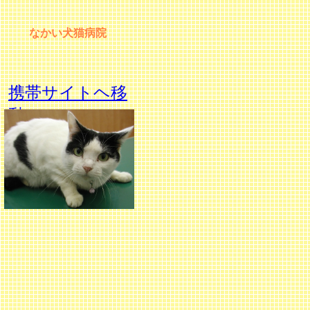
なかい犬猫病院
携帯サイトヘ移
動