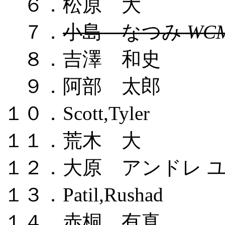
６．松原 大
７．
小島 なつみ
WC
８．吉澤 和史
９．阿部 太郎
１０．Scott,Tyler
１１．荒木 大
１２．大原 アンドレ 
１３．Patil,Rushad
１４．赤桐 有真