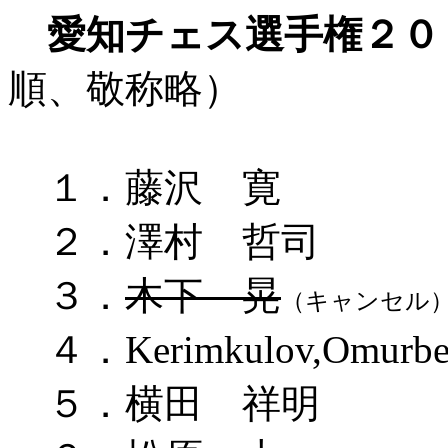
愛知チェス選手権２０
順、敬称略）
１．藤沢 寛
２．澤村 哲司
３．
木下 晃
（キャンセル
４．Kerimkulov,Omurbe
５．横田 祥明