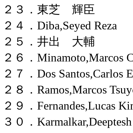
２３．東芝 輝臣
２４．Diba,Seyed Reza
２５．井出 大輔
２６．Minamoto,Marcos C
２７．Dos Santos,Carlos Ed
２８．Ramos,Marcos Tsuyos
２９．Fernandes,Lucas Ki
３０．Karmalkar,Deeptesh