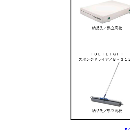
納品先／県立高校
ＴＯＥＩＬＩＧＨＴ
スポンジドライア／Ｂ－３１
納品先／県立高校
▼