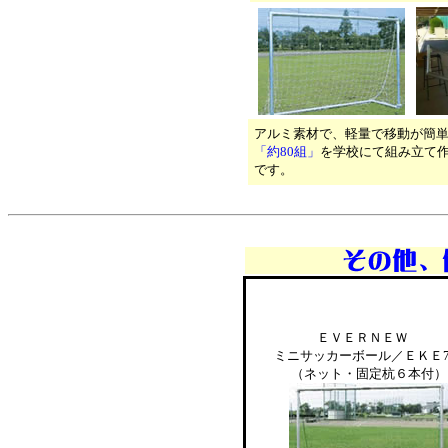
アルミ素材で、軽量で移動が簡
「約80組」
を学校にて組み立て
です。
ＥＶＥＲＮＥＷ
ミニサッカーボール／ＥＫＥ7
（ネット・固定杭６本付）