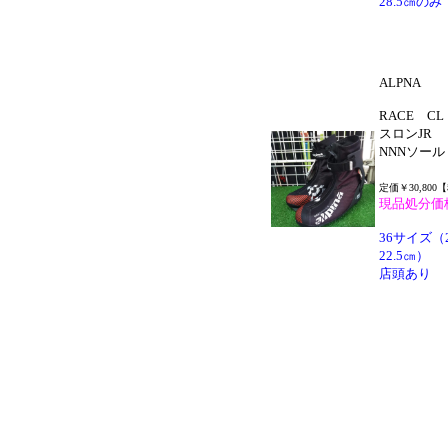
28.5㎝のみ
ALPNA
RACE C
スロンJR
NNNソール
定価￥30,800
現品処分価
36サイズ（
22.5㎝）
店頭あり