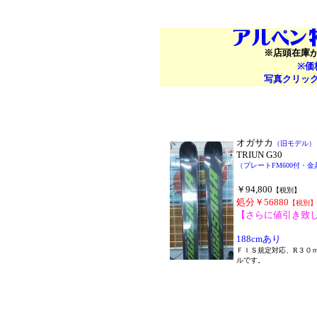
※店頭在庫
※価
写真クリッ
オガサカ
（旧モデル）
TRIUN G30
（プレートFM600付・
￥94,800
【税別】
処分￥56880
【税別】
【さらに値引き致
188cmあり
ＦＩＳ規定対応、R３０
ルです。