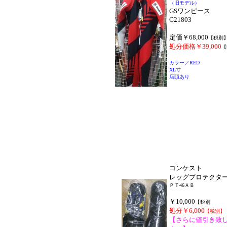
（旧モデル）
GSワンピース
G21803
定価￥68,000
【税別
処分価格￥39,000
【
カラー／RED
XL寸
店頭あり
コンケスト
レッグプロテクタ
ＰＴ46ＡＢ
￥10,000
【税別
処分￥6,000
【税別】
【さらに値引き致