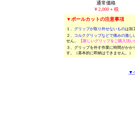
通常価格
￥2,000＋税
▼ポールカットの注意事項
１、
グリップが取り外せないもの
は加
２、
コルクグリップなどで痛みの激し
せん。
【新しいグリップをご購入頂い
３、グリップを外す作業に時間がかか
す。（基本的に即納はできません。）
▼