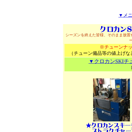
▼メ
シーズンを終えた皆様、そのまま放置
※チューンナ
（チューン備品等の値上げな
▼クロカンSKI