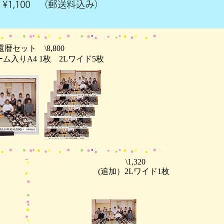
還暦セット \8,800
ム入りA4 1枚 2Lワイド5枚
\1,320
(追加）2Lワイド1枚