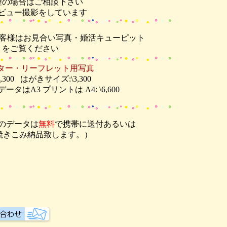
望の場合はご相談下さい
ビュー撮影をしています
客様は
お見合い写真・婚活キューピット
をご覧ください
ター・リーフレット用写真
,300
はがきサイズ:\3,300
タはA3 プリントは A4: \6,600
のデータは
無料
で携帯に送付あるいは
焼きこみ納品致します。）