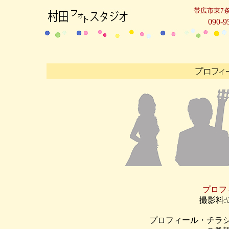
帯広市東7条
090-9
プロフ
撮影料:\
プロフィール・チラ