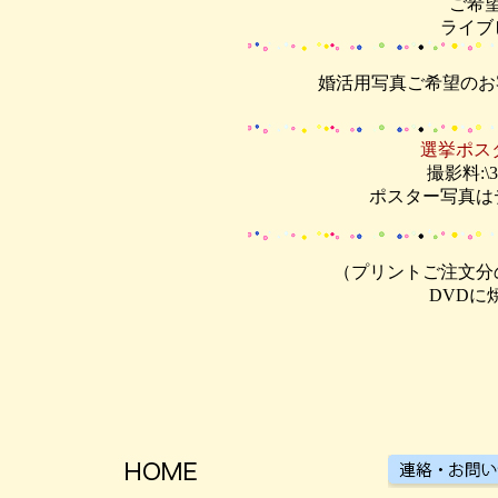
ご希
ライブ
婚活用写真ご希望のお
選挙ポス
撮影料:\3
ポスター写真はデー
（プリントご注文分
DVDに