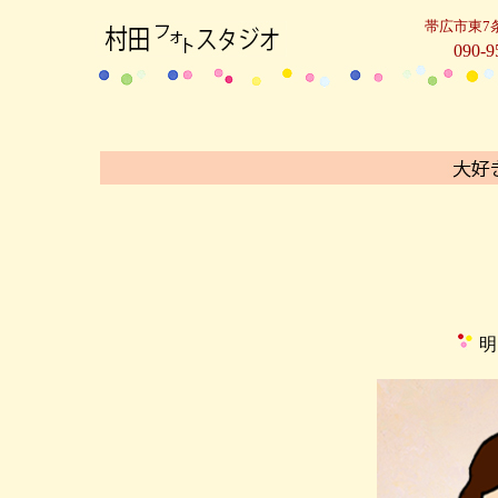
帯広市東7
090-9
明