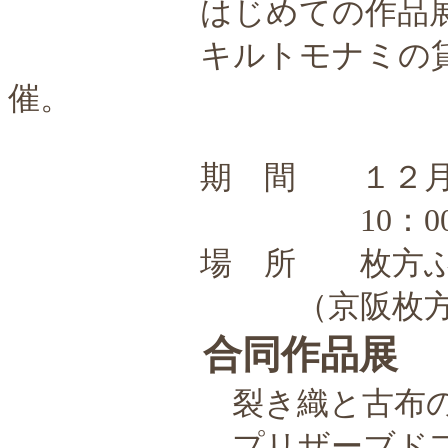
はじめての作品展を開
キルトモナミの貸し教
催。
期 間 １２月１３日
10：00～18：00
場 所 枚方ふれ
（京阪枚方市駅
合同作品展
裂き織と古
プリザーブド