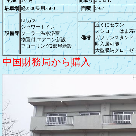
礼金
1ヶ月
間取り
3ＬＤＫ
駐車場
軽2500乗用3500
面積
59㎡
LPガス
近くにセブン
シャワートイレ
スシロー はま寿
設備等
ソーラー温水浴室
備考
ガソリンスタンド
物置付,エアコン新設
即入居可能
フローリング2部屋新設
大型収納クローゼ
中国財務局から購入