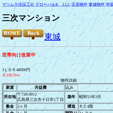
マツムラ住設工社
グローバルK LLC
庄原物件
東城物件
塗
三次マンション
東城
世帯向け改装中
3ＬＤＫ48000円
3LDK59㎡
物件詳細
家賃
共益費
込み
〒728-0012
所在地
築年
昭和51年3月
広島県三次市十日市1丁目
敷金
2ヶ月
構造
ＲＣ4階