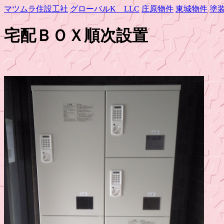
マツムラ住設工社
グローバルK LLC
庄原物件
東城物件
塗
宅配ＢＯＸ順次設置