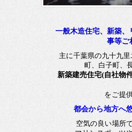
一般木造住宅、新築、
事等ご
主に千葉県の九十九里
町、白子町、
新築建売住宅(自社物
をご提
都会から地方へ
空気の良い場所