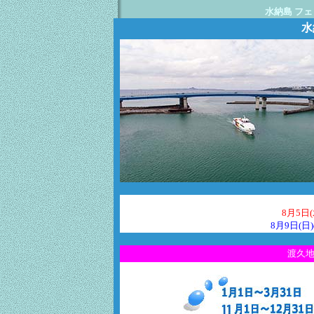
水納島 フ
水
8月5日(
8月9日(
渡久地～