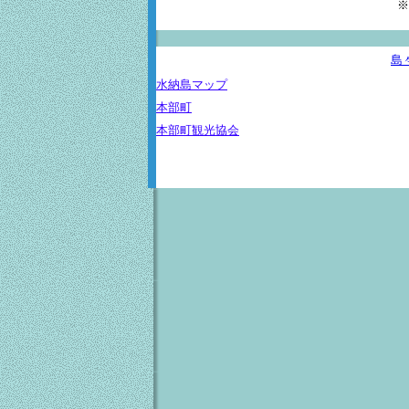
※
島
水納島マップ
本部町
本部町観光協会