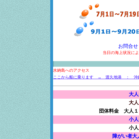
お問合せ 水
当日の海上状況に
水納島へのアクセス
ここから船に乗ります → 渡久地港 ： 沖
大人
大
団体料金 大人
小
小
障がい者大