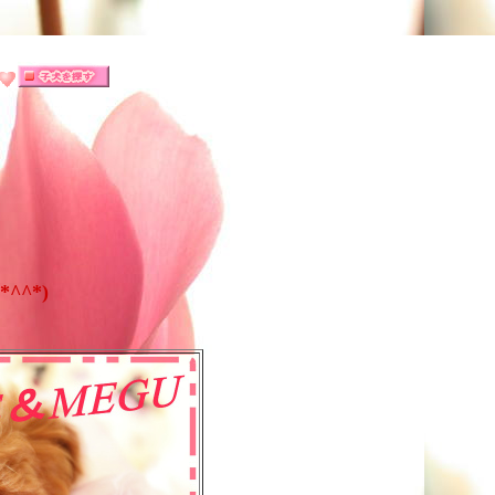
）
^*)
♪