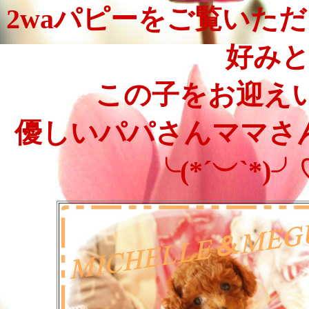
2waパピーをご覧いた
好み
この子をお迎えいた
優しいパパさんママさ
╰(*´︶`*