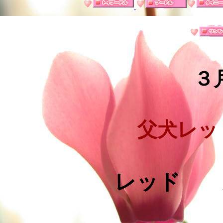
３
父犬レッ
レッド 