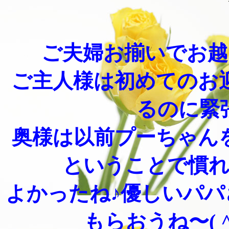
ご夫婦お揃いでお越し
ご主人様は初めてのお
るのに緊
奥様は以前プーちゃん
ということで慣
よかったね♪優しいパ
もらおうね〜( ^