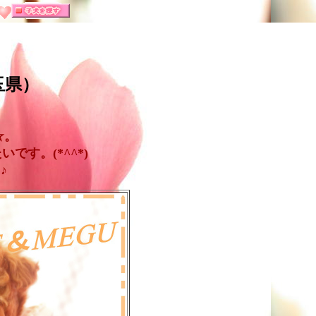
玉県）
☆。
す。(*^^*)
♪