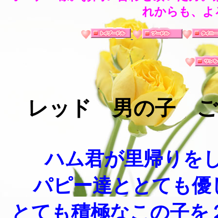
れからも、よ
レッド 男の子
ご
ハム君が里帰りをし
パピー達ととても優し
とても積極なこの子を