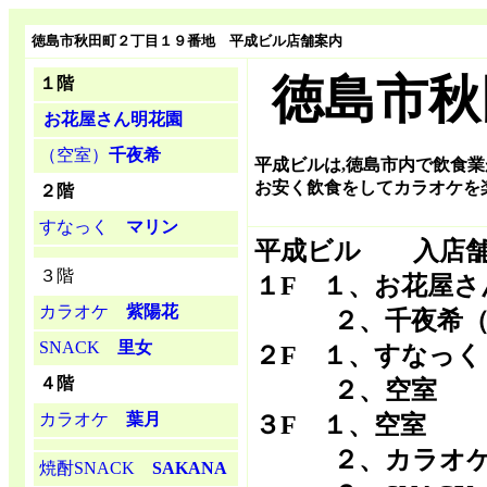
徳島市秋田町２丁目１９番地 平成ビル店舗案内
徳島市秋
１階
お花屋さん明花園
（空室）
千夜希
平成ビルは,徳島市内で飲食業
お安く飲食をしてカラオケを
２階
すなっく
マリン
平成ビル 入店
３階
１F １、お花屋さ
カラオケ
紫陽花
２、千夜希（
SNACK
里女
２F １、すなっく
４階
２、空室
カラオケ
葉月
３F １、空室
２、カラオケ
焼酎SNACK
SAKANA