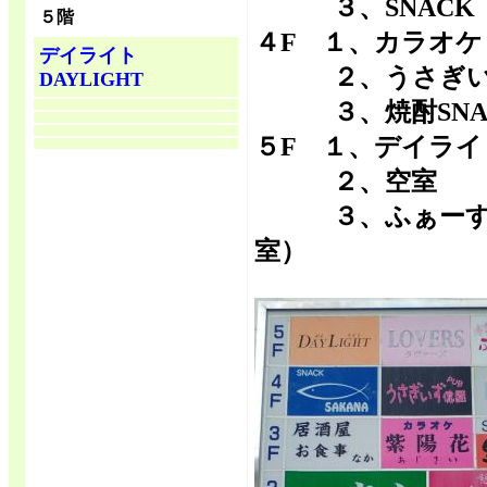
３、SNACK
５階
４F １、カラオケ
デイライト
２、うさぎい
DAYLIGHT
３、焼酎SNACK
５F １、デイライト
２、空室
３、ふぁーす
室）