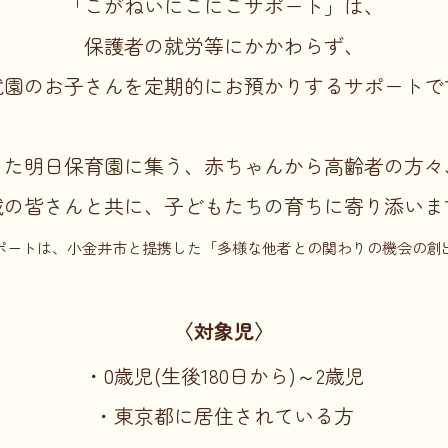
「こがねいにこにこサポート」は、
また明日の仲間
保護者の就労等にかかわらず、
アクセス
就園のお子さんを定期的にお預かりするサポートで
お知らせ
また明日保育園に集う、赤ちゃんから高齢者の方々
042-386-8280
域の皆さんと共に、子どもたちの育ちに寄り添いま
ポートは、小金井市と提携した「多様な他者との関わりの機会の創
メールでの
お問い合わせ
〈対象児〉
・0歳児(生後180日から)～2歳児
・東京都に居住されている方