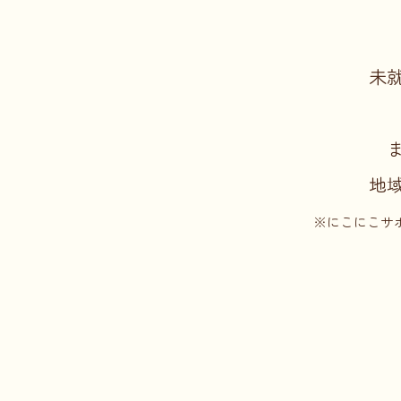
未
地
※にこにこサ