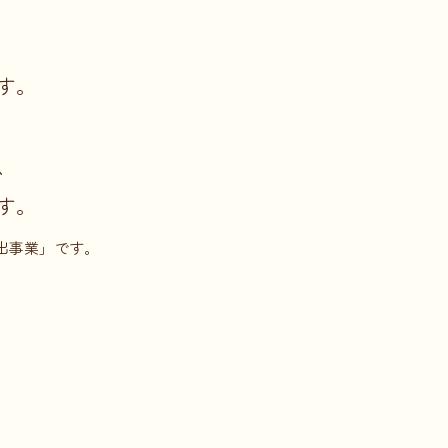
す。
、
す。
出事業」です。