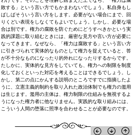
わけです。そのことを理解し踏まえた上でなら、「権力は腐
敗する」という言い方でもかまわないでしょう。私自身もし
ばしばそういう言い方をします。必要がない場合にまで、回
りくどい表現をしなくてもよいでしょう。しかし、必要な場
合は別です。権力の腐敗を防ぐためにどうすべきかという実
践的課題に取り組むときには、厳密な見方や言い方が必要に
なってきます。なぜなら、「権力は腐敗する」という言い方
に引きづられて実体的なものとして権力を捉えていると、答
が不十分なものになったり的外れになったりするからです。
たしかに、実体的な見方をしていても、権力への制限を制度
化しておくといった対応を考えることはできるでしょう。し
かし、第二の点にかんする説明のところですでに指摘したよ
うに、立憲主義的制約を取り入れた政治体制でも権力の濫用
は生じます。濫用の主体は、権力制限の仕組みを無視するよ
うになった権力者に他なりません。実践的な取り組みには、
こういう人間の堕落に照準を合わせることが必要なのです。