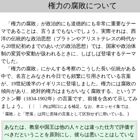
権力の腐敗について
権力の腐敗について
「権力の腐敗」が政治的にも道徳的にも非常に重要なテー
マであることは、言うまでもないでしょう。実際それは、西
洋の伝統的な政治思想（プラトンやアリストテレスの時代か
ら20世紀初めまでのあいだの政治思想）では、国家や政治体
制の変質や変動が扱われるときに、しばしば登場するテーマ
でした。
「権力の腐敗」にかんする考察のこうした長い伝統がある
中で、名言とみなされ今日でも頻繁に引用されている言葉
が、19世紀後半のイギリスに登場しました。権力には腐敗の
傾向があり、絶対的権力はまちがいなく腐敗する、というア
クトン卿（1834-1902年）の言葉です。前後を含めて示してみ
ましょう。（
〔 〕内は関口による補足。なお、本エッセイ集では、
）
「腐敗」と「堕落」は同じ意味の言葉として区別せずに用いている。
あなたは、教皇や国王は他の人々とは違った仕方で評価す
べきだということを原則にし、彼らは悪いことはしていな