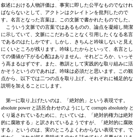
叙述における人物評価は、事実に即した公平なものでなけれ
ばならないとして、アクトンはクレイトンを批判したので
す。名言となった言葉は、この文脈で書かれたものでした。
こういう文脈での言葉ではあるものの、論点を凝縮し簡潔
に示していて、文脈にこだわることなく引用したくなる名言
であるのはたしかです。しかし、きちんと吟味しないと見え
にくいところが残ります。吟味したからといって、名言とし
ての価値が下がる心配はありません。それどころか、いっそ
う高まるはずです。また、教訓として実践的な取り組みに活
かそうというのであれば、吟味は必須だと思います。この観
点から、以下では二つの点を取り上げ、それぞれに補足的な
説明を加えることにします。
第一に取り上げたいのは、「絶対的」という表現です。
absolute power と語呂合わせのようにして corrupts absolutely と
くり返されているために、たいていは、「絶対的権力は絶対
的に腐敗する」と訳されているようですが、「絶対的に腐敗
する」というのは、実のところよくわからない表現です。で