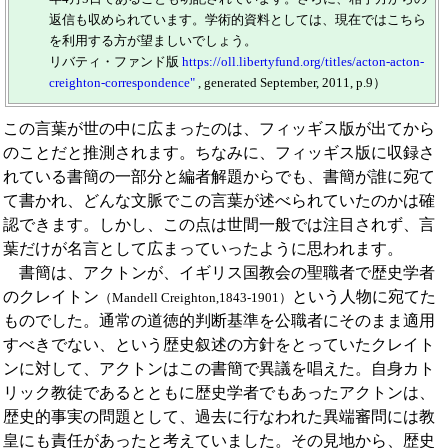
返信も収められています。学術的資料としては、現在ではこちら
を利用する方が望ましいでしょう。
リバティ・ファンド版
https://oll.libertyfund.org/titles/acton-acton-
creighton-correspondence"
, generated September, 2011, p.9）
この言葉が世の中に広まったのは、フィッギス版が出てから
のことだと推測されます。ちなみに、フィッギス版に収録さ
れている書簡の一部分と編者解題からでも、書簡が誰に宛て
て書かれ、どんな文脈でこの言葉が述べられていたのかは確
認できます。しかし、この点は世間一般では注目されず、言
葉だけが名言として広まっていったように思われます。
書簡は、アクトンが、イギリス国教会の聖職者で歴史学者
のクレイトン
という人物に宛てた
（Mandell Creighton,1843-1901）
ものでした。通常の道徳的判断基準を公職者にそのまま適用
すべきでない、という歴史叙述の方針をとっていたクレイト
ンに対して、アクトンはこの書簡で異議を唱えた。自身カト
リック教徒であるとともに歴史学者でもあったアクトンは、
歴史的事実の問題として、過去に行なわれた異端審問には教
皇にも責任があったと考えていました。その見地から、歴史