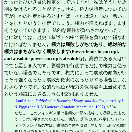
かったとひいき目の推定をしていますが、私はそうした原
則を受け入れることができません。権力保持者についての
何がしかの推定があるとすれば、それは逆方向の〔悪いこ
とをしたという〕推定でしょう。権力が増えればますます
そうなっていきます 。法的な責任が負わされなかったこ
とに対しては、歴史〔叙述〕の中で責任を負わせて補なわ
なければなりません
。権力は腐敗しがちであり、絶対的な
権力はまちがいなく腐敗します(Power tends to corrupt,
and absolute power corrupts absolutely)。
高位にある人はい
つでも悪しき人です。影響力を行使するだけで権力は使っ
ていない場合でもそうです。権力によって腐敗の傾向がい
っそう強くなったり腐敗が確実になったりする場合は、な
おさらそうです。公的な地位が権力の保持者を正当化する
という邪説にまさるような邪説はありません。
Lord Acton,
Published in Historical Essays and Studies
, edited by J.
N. Figgis and R. V. Laurence (London: Macmillan, 1907)
, p.504.
ただし、このフィッギス版は書簡の一部を抜粋して収録したもの
で、日付が示されていません。他方、以下にURLを示したリバテ
ィ・ファンド版の方は、書簡の全体を収録していて、日付が1887
年4月5日であることも明記されています。さらに、相手方からの