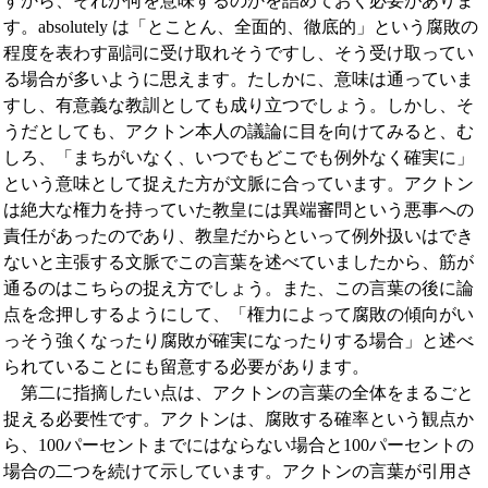
すから、それが何を意味するのかを詰めておく必要がありま
す。absolutely は「とことん、全面的、徹底的」という腐敗の
程度を表わす副詞に受け取れそうですし、そう受け取ってい
る場合が多いように思えます。たしかに、意味は通っていま
すし、有意義な教訓としても成り立つでしょう。しかし、そ
うだとしても、アクトン本人の議論に目を向けてみると、む
しろ、「まちがいなく、いつでもどこでも例外なく確実に」
という意味として捉えた方が文脈に合っています。アクトン
は絶大な権力を持っていた教皇には異端審問という悪事への
責任があったのであり、教皇だからといって例外扱いはでき
ないと主張する文脈でこの言葉を述べていましたから、筋が
通るのはこちらの捉え方でしょう。また、この言葉の後に論
点を念押しするようにして、「権力によって腐敗の傾向がい
っそう強くなったり腐敗が確実になったりする場合」と述べ
られていることにも留意する必要があります。
第二に指摘したい点は、アクトンの言葉の全体をまるごと
捉える必要性です。アクトンは、腐敗する確率という観点か
ら、100パーセントまでにはならない場合と100パーセントの
場合の二つを続けて示しています。アクトンの言葉が引用さ