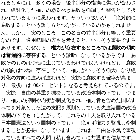
れるときには、多くの場合、後半部分の指摘に焦点が合わさ
れ、絶対化した権力の恐るべき腐敗を強調した警告として扱
われているように思われます。そういう扱いが、「絶対的に
腐敗する」という訳し方とつながっているのかもしれませ
ん。しかし、実のところ、この名言の前半部分も等しく重要
なのです。適用範囲の広さを考えると、いっそう重要ですら
あります。なぜなら、
権力が存在するところでは腐敗の傾向
は普遍的に存在する
、という診断になっているからです。腐
敗そのものはつねに生じているわけではないけれども、腐敗
の傾向はつねに存在していて、権力がいっそう強大になり絶
対化の方向に進めば進むほど、実際に腐敗する確率が高ま
り、最後には100パーセントになると考えられているのです。
実際、自由の尊重を標榜している政治体制の下でも、つま
り、権力の抑制や均衡が制度化され、権力者も含めた国民す
べてを対象とした法の支配を原則としている先進諸国の政治
体制の下でも（したがって、これらの工夫を取り入れている
日本国憲法という国制の下でも）、絶えず権力を監視し牽制
することが必要になっています。これは、自由を本気で重視
しているすべての人間（私も含めて）に共通する信条です。