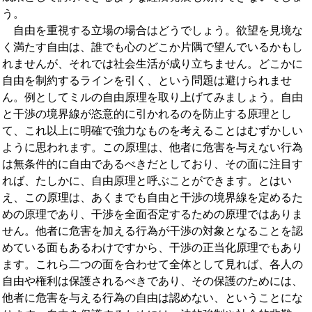
う。
自由を重視する立場の場合はどうでしょう。欲望を見境な
く満たす自由は、誰でも心のどこか片隅で望んでいるかもし
れませんが、それでは社会生活が成り立ちません。どこかに
自由を制約するラインを引く、という問題は避けられませ
ん。例としてミルの自由原理を取り上げてみましょう。自由
と干渉の境界線が恣意的に引かれるのを防止する原理とし
て、これ以上に明確で強力なものを考えることはむずかしい
ように思われます。この原理は、他者に危害を与えない行為
は無条件的に自由であるべきだとしており、その面に注目す
れば、たしかに、自由原理と呼ぶことができます。とはい
え、この原理は、あくまでも自由と干渉の境界線を定めるた
めの原理であり、干渉を全面否定するための原理ではありま
せん。他者に危害を加える行為が干渉の対象となることを認
めている面もあるわけですから、干渉の正当化原理でもあり
ます。これら二つの面を合わせて全体として見れば、各人の
自由や権利は保護されるべきであり、その保護のためには、
他者に危害を与える行為の自由は認めない、ということにな