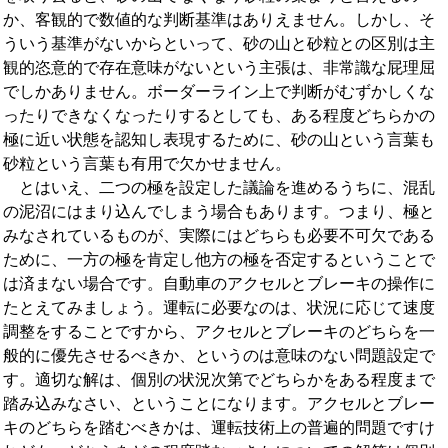
か、客観的で数値的な判断基準はありえません。しかし、そ
ういう基準がないからといって、砂の山と砂粒との区別は主
観的恣意的で存在意味がないという主張は、非常識な屁理屈
でしかありません。ボーダーライン上で判断がむずかしくな
ったりできなくなったりするとしても、ある程度どちらかの
極に近い状態を認知し表現するために、砂の山という言葉も
砂粒という言葉も有用で欠かせません。
とはいえ、二つの極を設定した議論を進めるうちに、混乱
の泥沼にはまり込んでしまう場合もあります。つまり、極と
みなされているものが、実際にはどちらも必要不可欠である
ために、一方の極を肯定し他方の極を否定するということで
は済まない場合です。自動車のアクセルとブレーキの操作に
たとえてみましょう。運転に必要なのは、状況に応じて速度
調整をすることですから、アクセルとブレーキのどちらを一
般的に優先させるべきか、というのは意味のない問題設定で
す。適切な解は、個別の状況次第でどちらかをある程度まで
踏み込みなさい、ということになります。アクセルとブレー
キのどちらを踏むべきかは、運転技術上の普遍的問題ですけ