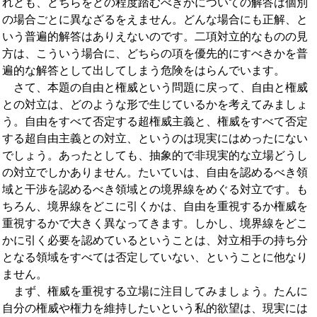
れども、どちらをどの程度踏むべきかについての解答は個別
の場合ごとに異なざるをえません。どんな場合にも正解、と
いう普遍的解答はありえないのです。二項対立的なものの見
方は、こういう場合に、どちらの項を優先的にすべきかを普
遍的な解答として出してしまう危険をはらんでいます。
さて、本題の自由と権威という問題に戻って、自由と権威
との対立は、どのような形で生じているかを考えてみましょ
う。自由をすべて否定する超権威主義と、権威をすべて否定
する超自由主義との対立、というのは現実にはめったにない
でしょう。あったとしても、抽象的で非現実的な立場どうし
の対立でしかありません。たいていは、自由を認めるべき領
域と干渉を認めるべき領域との境界線をめぐる対立です。も
ちろん、境界線をどこに引くかは、自由を重視するか権威を
重視するかで大きく異なってきます。しかし、境界線をどこ
かに引く必要を認めているということは、対立相手の持ち分
となる領域をすべては否定していない、ということに他なり
ません。
まず、権威を重視する立場に注目してみましょう。たんに
自分の権威や権力を維持したいという私的欲望は、現実には