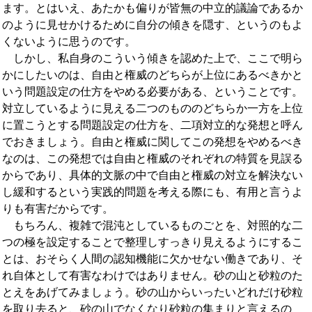
ます。とはいえ、あたかも偏りが皆無の中立的議論であるか
のように見せかけるために自分の傾きを隠す、というのもよ
くないように思うのです。
しかし、私自身のこういう傾きを認めた上で、ここで明ら
かにしたいのは、自由と権威のどちらが上位にあるべきかと
いう問題設定の仕方をやめる必要がある、ということです。
対立しているように見える二つのもののどちらか一方を上位
に置こうとする問題設定の仕方を、二項対立的な発想と呼ん
でおきましょう。自由と権威に関してこの発想をやめるべき
なのは、この発想では自由と権威のそれぞれの特質を見誤る
からであり、具体的文脈の中で自由と権威の対立を解決ない
し緩和するという実践的問題を考える際にも、有用と言うよ
りも有害だからです。
もちろん、複雑で混沌としているものごとを、対照的な二
つの極を設定することで整理しすっきり見えるようにするこ
とは、おそらく人間の認知機能に欠かせない働きであり、そ
れ自体として有害なわけではありません。砂の山と砂粒のた
とえをあげてみましょう。砂の山からいったいどれだけ砂粒
を取り去ると、砂の山でなくなり砂粒の集まりと言えるの