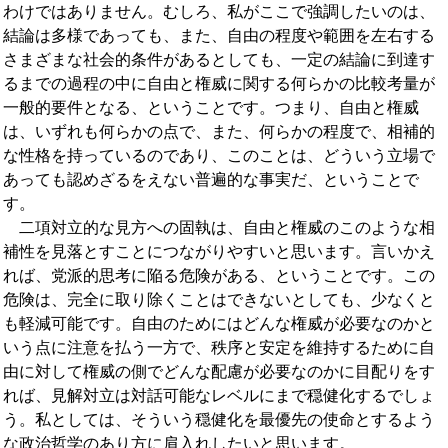
わけではありません。むしろ、私がここで強調したいのは、
結論は多様であっても、また、自由の程度や範囲を左右する
さまざまな社会的条件があるとしても、一定の結論に到達す
るまでの過程の中に自由と権威に関する何らかの比較考量が
一般的要件となる、ということです。つまり、自由と権威
は、いずれも何らかの点で、また、何らかの程度で、相補的
な性格を持っているのであり、このことは、どういう立場で
あっても認めざるをえない普遍的な事実だ、ということで
す。
二項対立的な見方への固執は、自由と権威のこのような相
補性を見落とすことにつながりやすいと思います。言いかえ
れば、党派的思考に陥る危険がある、ということです。この
危険は、完全に取り除くことはできないとしても、少なくと
も軽減可能です。自由のためにはどんな権威が必要なのかと
いう点に注意を払う一方で、秩序と安定を維持するために自
由に対して権威の側でどんな配慮が必要なのかに目配りをす
れば、見解対立は対話可能なレベルにまで穏健化するでしょ
う。私としては、そういう穏健化を最優先の使命とするよう
な政治哲学のあり方に肩入れしたいと思います。