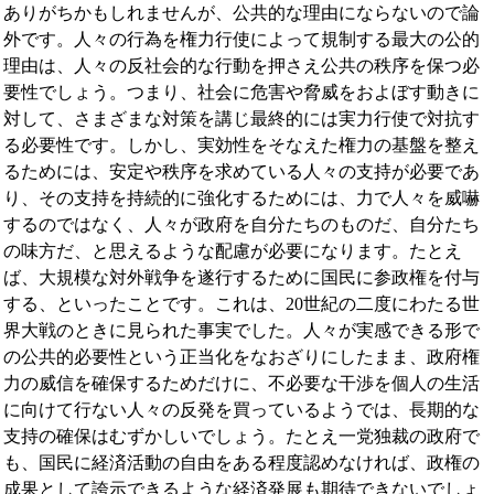
ありがちかもしれませんが、公共的な理由にならないので論
外です。人々の行為を権力行使によって規制する最大の公的
理由は、人々の反社会的な行動を押さえ公共の秩序を保つ必
要性でしょう。つまり、社会に危害や脅威をおよぼす動きに
対して、さまざまな対策を講じ最終的には実力行使で対抗す
る必要性です。しかし、実効性をそなえた権力の基盤を整え
るためには、安定や秩序を求めている人々の支持が必要であ
り、その支持を持続的に強化するためには、力で人々を威嚇
するのではなく、人々が政府を自分たちのものだ、自分たち
の味方だ、と思えるような配慮が必要になります。たとえ
ば、大規模な対外戦争を遂行するために国民に参政権を付与
する、といったことです。これは、20世紀の二度にわたる世
界大戦のときに見られた事実でした。人々が実感できる形で
の公共的必要性という正当化をなおざりにしたまま、政府権
力の威信を確保するためだけに、不必要な干渉を個人の生活
に向けて行ない人々の反発を買っているようでは、長期的な
支持の確保はむずかしいでしょう。たとえ一党独裁の政府で
も、国民に経済活動の自由をある程度認めなければ、政権の
成果として誇示できるような経済発展も期待できないでしょ