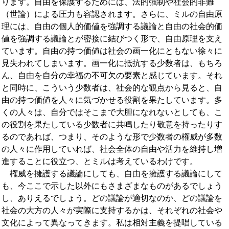
ります。自由を保護するためには、法的強制や社会的非難
（世論）による圧力も容認されます。さらに、ミルの自由原
理には、自由の個人的価値を強調する議論と自由の社会的価
値を強調する議論とが密接に結びつく形で、自由原理を支え
ています。自由の持つ価値は社会の画一化にともない徐々に
見失われてしまいます。画一化に抵抗する少数者は、もちろ
ん、自由を自分の幸福の不可欠の要素と感じています。それ
と同時に、こういう少数者は、社会的な観点から見ると、自
由の持つ価値を人々に気づかせる役割を果たしています。多
くの人々は、自分ではそこまで大胆になれないとしても、こ
の役割を果たしている少数者に共鳴したり敬意を持ったりす
るのであれば、つまり、そのような形で少数者の権威が多数
の人々に作用していれば、社会全体の自由や活力を維持し増
進することに役立つ、とミルは考えているわけです。
権威を擁護する議論にしても、自由を擁護する議論にして
も、今ここで示した以外にもさまざまなものがあるでしょう
し、ありえるでしょう。どの議論が適切なのか、どの議論を
社会の大方の人々が実際に支持するかは、それぞれの社会や
文化によって異なってきます。私は相対主義を提唱している