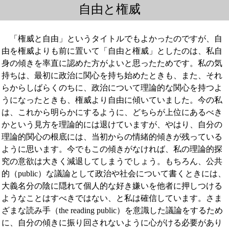
自由と権威
自由と権威
「権威と自由」というタイトルでもよかったのですが、自
由を権威よりも前に置いて「自由と権威」としたのは、私自
身の傾きを率直に認めた方がよいと思ったためです。私の気
持ちは、最初に政治に関心を持ち始めたときも、また、それ
らからしばらくのちに、政治について理論的な関心を持つよ
うになったときも、権威より自由に傾いていました。今の私
は、これから明らかにするように、どちらが上位にあるべき
かという見方を理論的には退けていますが、やはり、自分の
理論的関心の根底には、当初からの情緒的傾きが残っている
ように思います。今でもこの傾きがなければ、私の理論的探
究の意欲は大きく減退してしまうでしょう。もちろん、公共
的（public）な議論として政治や社会について書くときには、
大義名分の陰に隠れて個人的な好き嫌いを他者に押しつける
ようなことはすべきではない、と私は確信しています。さま
ざまな読み手（the reading public）を意識した議論をするため
に、自分の傾きに振り回されないように心がける必要があり