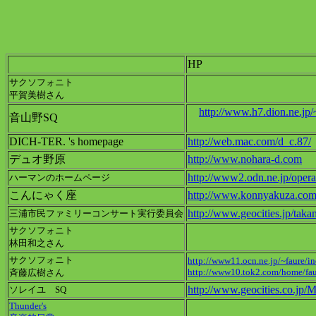
HP
サクソフォニト
平賀美樹さん
http://www.h7.dion.ne.jp
音山野SQ
DICH-TER. 's homepage
http://web.mac.com/d_c.87/
デュオ野原
http://www.nohara-d.com
http://www2.odn.ne.jp/oper
ハーマンのホームページ
こんにゃく座
http://www.konnyakuza.co
http://www.geocities.jp/tak
三浦市民ファミリーコンサート実行委員会
サクソフォニト
林田和之さん
サクソフォニト
http://www11.ocn.ne.jp/~faure/i
http://www10.tok2.com/home/fau
斉藤広樹さん
http://www.geocities.co.jp/
ソレイユ SQ
Thunder's