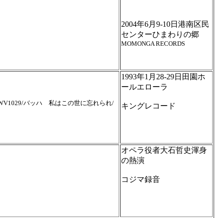
2004年6月9-10日港南区民
センターひまわりの郷
MOMONGA RECORDS
1993年1月28-29日田園ホ
ールエローラ
1029/バッハ 私はこの世に忘れられ/
キングレコード
オペラ役者大石哲史渾身
の熱演
コジマ録音