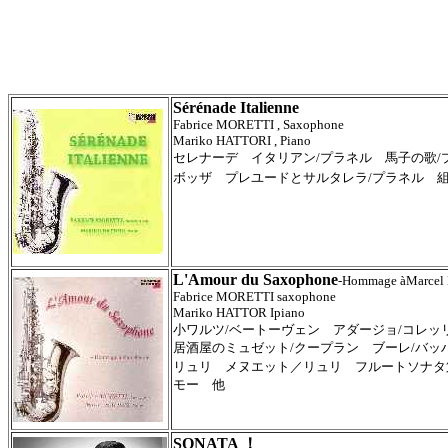
Sérénade Italienne
Fabrice MORETTI , Saxophone
Mariko HATTORI , Piano
セレナーデ イタリアン/プラネル 馬子の歌/
ボッザ プレユードとサルタレラ/プラネル 組
L'Amour du Saxophone
-Hommage àMarcel
Fabrice MORETTI saxophone
Mariko HATTOR Ipiano
小ワルツ/ベートーヴェン アダージョ/コレッ
居酒屋のミュゼット/クープラン ブーレ/バッ
リュリ メヌエット／リュリ フルートソナタ第
モー 他
SONATA ！