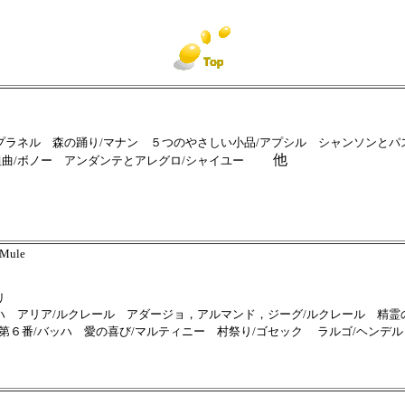
プラネル 森の踊り/マナン ５つのやさしい小品/アプシル シャンソンとパス
他
曲/ボノー アンダンテとアレグロ/シャイユー
 Mule
リ
ハ アリア/ルクレール アダージョ，アルマンド，ジーグ/ルクレール 精霊
６番/バッハ 愛の喜び/マルティニー 村祭り/ゴセック
ラルゴ/ヘンデ