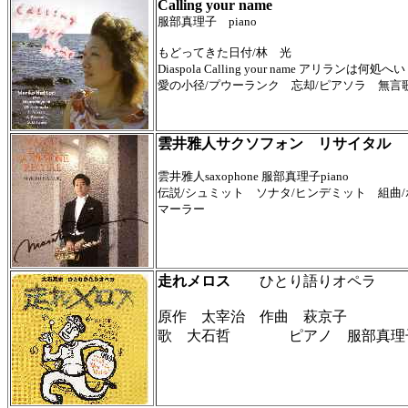
Calling your name
服部真理子 piano
もどってきた日付/林 光
Diaspola Calling your name アリラ
愛の小径/プウーランク 忘却/ピアソラ 無言
雲井雅人サクソフォン リサイタル
雲井雅人saxophone 服部真理子piano
伝説/シュミット ソナタ/ヒンデミット 組曲/
マーラー
走れメロス
ひとり語りオペラ
原作 太宰治 作曲 萩京子
歌 大石哲 ピアノ 服部真理