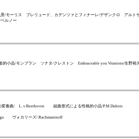
風景/モーリス プレリュード、カデンツァとフィナーレ/デザンクロ アルト
/ベルノー
/モンブラン ソナタ/クレストン Embraceable you Vriations/生
１２の変奏曲/ L..v.Beethoven 組曲形式による性格的小品/P.M.Dubois
go ヴォカリーズ/.Rachmaninoff