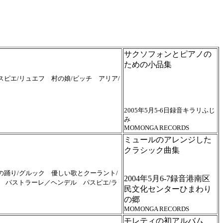
サクソフォンとピアノの
ための小品集
ピエ/リュエフ 村の娘/ビッチ アリア/
2005年5月5-6日録音キラリふじ
み
MOMONGA RECORDS
ミュールのアレンジした
クラシック曲集
の踊り/グルック 優しい歌とクーラント/
2004年5月6-7録音港南区
ル パストラーレ／ヘンデル パスピエ/ラ
民文化センターひまわり
の郷
MOMONGA RECORDS
モレティの初アルバム