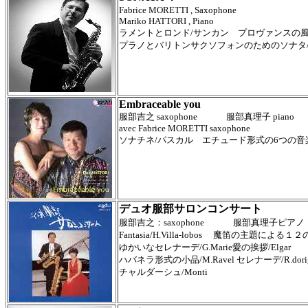
Fabrice MORETTI , Saxophone
Mariko HATTORI , Piano
ラメントとロンド/サンカン プロヴァンスの
プラノとバリトンサクソフォンのためのソナタ
Embraceable you
服部吉之 saxophone 服部真理子 piano
avec
Fabrice MORETTI saxophone
ソナチネ/パスカル エチュード形式の6つの音楽的小品
デュオ服部サロンコンサート
服部吉之：saxophone 服部真理子ピアノ
Fantasia/H.Villa-lobos 魔笛の主題による
ゆかいなセレナーデ/G.Marie愛の挨拶/Elgar
ハバネラ形式の小品/M.Ravel セレナーデ/R.dori
チャルダーシュ/Monti