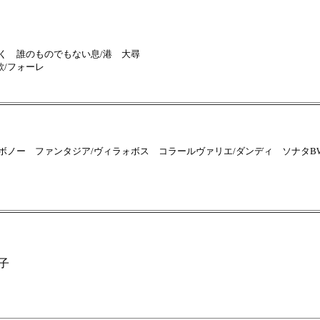
ンは何処へいく 誰のものでもない息/港 大尋
歌/フォーレ
ボノー ファンタジア/ヴィラォボス コラールヴァリエ/ダンディ ソナタBWV
子