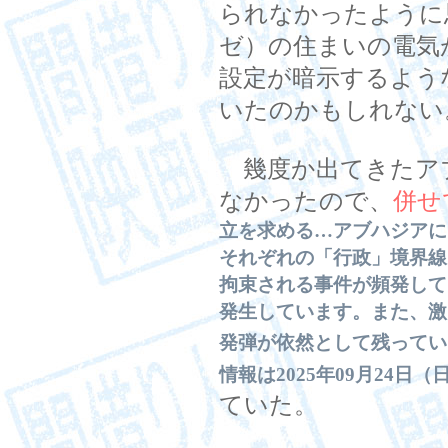
られなかったように
ゼ）の住まいの電気
設定が暗示するよう
いたのかもしれない
幾度か出てきたア
なかったので、
併せ
立を求める…アブハジアに
それぞれの「行政」境界線
拘束される事件が頻発して
発生しています。また、激
発弾が依然として残ってい
情報は2025年09月24日
ていた。