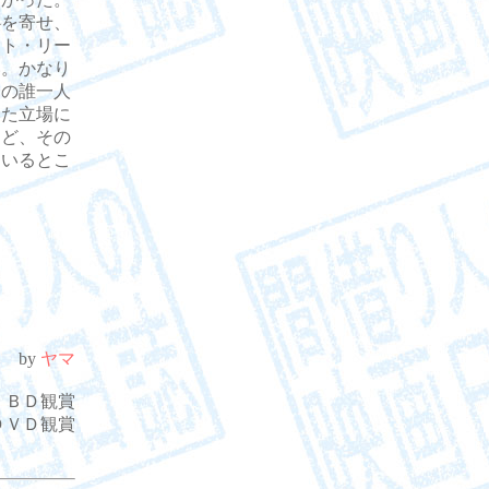
心を寄せ、
ット・リー
い。かなり
物の誰一人
いた立場に
など、その
ているとこ
by
ヤマ
24. ＢＤ観賞
4. ＤＶＤ観賞