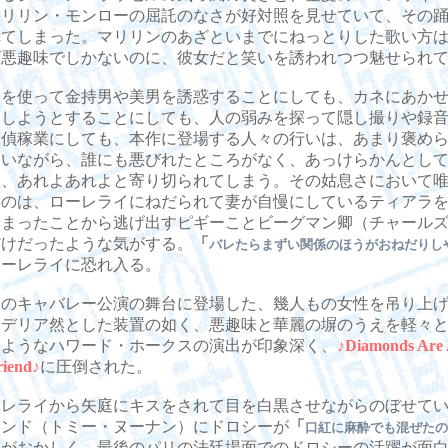
マリリン・モンローの屈託のなさが好対照を見せていて、その
れてしまった。マリリンのあざといまでにねっとりした歌い方
ば悪趣味でしかないのに、彼女だと笑いを誘われつつ魅せられ
を使って金持男や美男を誘惑することにしても、カネにあかせ
にしようとすることにしても、人の弱みを探って隠し撮りや録
探偵稼業にしても、本作に登場する人々の行いは、あまり褒め
ないながら、誰にも悪びれたところがなく、あっけらかんとし
ら、あれよあれよと寄り切られてしまう。その姑息さにおいて
たのは、ローレライにねだられて妻が自慢にしているティアラ
しまったことから逃げ出すピギーことビーグマン卿（チャール
だけだったような気がする。
「
バレたらまずい関係のほうがおねだりし
ローレライに恐れ入る。
のキャバレー公演の舞台に登場した、幾人もの女性を吊り上げ
ンデリア然とした装置の如く、悪趣味と華麗の塀のうえを軽々
るようなハワード・ホークスの演出が印象深く、
♪
Diamonds Are A
riend
♪
に圧倒された。
レライから矢庭にキスをされて目を白黒させながらのぼせてい
モンド（トミー・ヌーナン）にドロシーが
「
口紅に麻酔でも混ぜたの
詞がおかしく、最後のパリの法廷場面でのドロシーの活躍が面