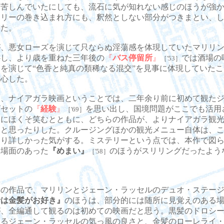
、苦しんでいたにしても、流石に気が知れない感じのほうが強
ポリーの巻き込まれ方にも、釈然としない部分がつきまとい、
った。
、悪女ローズを演じて只ならぬ淫蕩感を体現していたマリリン
心し、より歳を重ねた三年後の
『
バス停留所
』
では酒場の
［'53］
を演じて“色香と純真の類稀なる混交”を見事に体現していた
感心した。
、ナイアガラ映画ということでは、二年余り前に初めて観たジ
ビセットの
『
経験
』
を思い出し、国境問題がここでも活用
［'69］
とにほくそ笑むとともに、どちらの作品が、よりナイアガラ観
うと思ったりした。クルージングほかの観光メニュー自体は、
より詳しかった気がする。ミステリーという点では、本作で図
る場面のあった
『めまい』
のほうがスリリングだったよう
［'58］
の作品で、マリリンとジェーン・ラッセルのデュオ・ステージ
士は金髪がお好き』
のほうは、部分的には随所に見覚えのある
が、全編通して観るのは初めての映画だと思う。黒髪のドロシ
じるジェーン・ラッセルの気っ風の良さと、金髪のローレライ