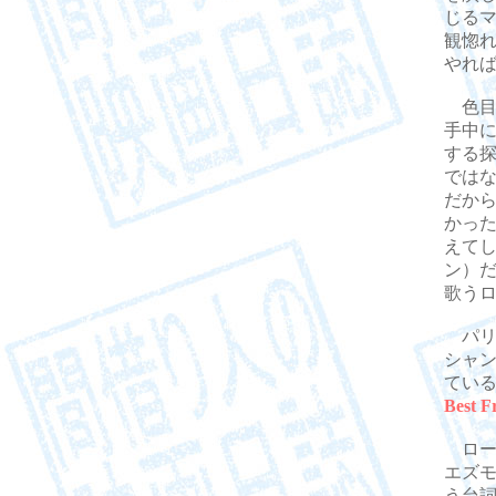
じる
観惚
やれ
色目
手中
する
では
だか
かっ
えて
ン）
歌う
パリ
シャ
てい
Best F
ロー
エズ
う台