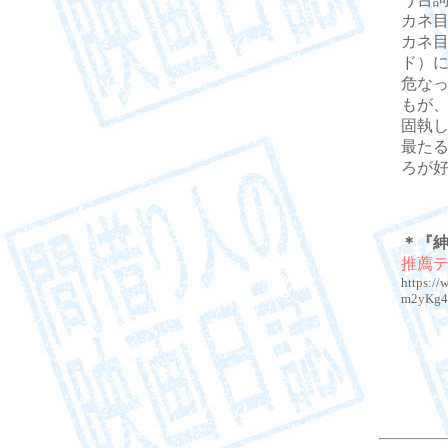
カネ
カネ
ド）
危な
もが
固執
最た
ろが
＊『
推薦
https:/
m2yKg4