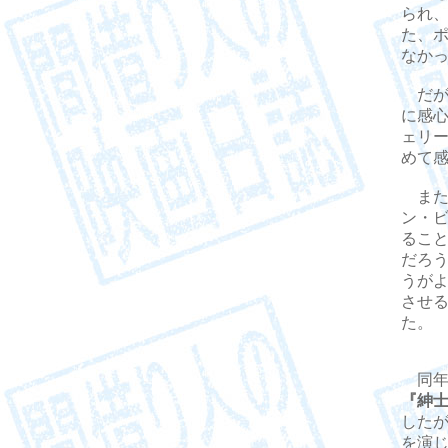
られ
た、
なか
だが
に感
ェリー
めて
また
ン・
るこ
だろ
うが
させ
た。
同年
『紳
した
を演