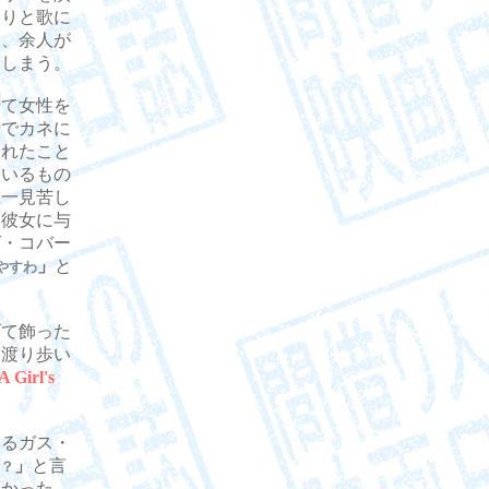
踊りと歌に
は、余人が
てしまう。
て女性を
音でカネに
られたこと
ているもの
唯一見苦し
を彼女に与
ズ・コバー
」
と
やすわ
て飾った
と渡り歩い
 Girl's
るガス・
」
と言
？
白かった。