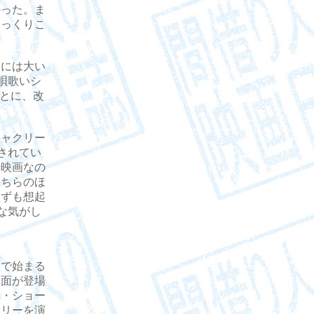
かった。ま
しっくりこ
には大い
唄歌いシ
ことに、改
ャクリー
されてい
光映画なの
こちらのほ
らずも想起
な気がし
で始まる
場面が登場
ー・ショー
・リーを演