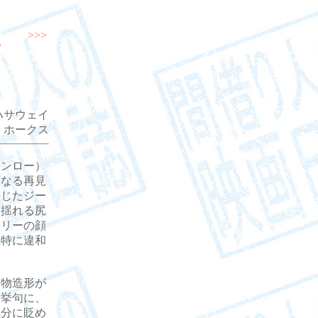
>>>
ハサウェイ
・ホークス
ンロー）
となる再見
演じたジー
に揺れる尻
ポリーの顔
、特に違和
物造形が
た挙句に、
自分に貶め