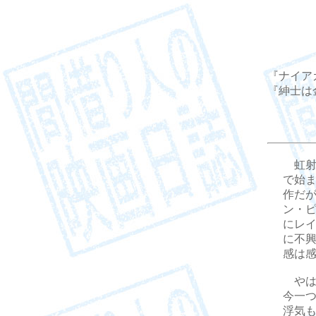
『ナイアガ
『紳士は金髪
虹射
で始
作だ
ン・
にレ
に不
感は
やは
今一
浮気