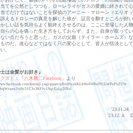
目当てを公然としつつも、ローレライがガスの愛嬌に絆されて
目当てだけではないことを探偵のアーニー・マローン（エリオ
に訴えるドロシーの真意を解した彼が、証言を翻すところが好
っかしい話を気持ちよく観終えさせるのは、ここに登場した人
、自らの心を偽った生き方をしておらず、また、自身が取って
しない点だろうと思った。ガスの父親（テイラー・ホームズ）
るものだ。改心などではなく只の変心として、皆人が恬淡とし
好い。
紳士は金髪がお好き』
テクスト
：「
八木勝二Facebook
」より
/www.facebook.com/katsuji.yagi/posts/pfbid0yxhKLh9n4WReJSULWFnPvZUW
bqWvazu2tx9c51CJo3KFJv1NqcEzLy2fXxl
'23.11.
'23.12. 