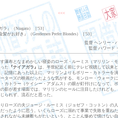
<<<
ラ』（Niagara）［'53］
がお好き』（Gentlemen Prefer Blondes）［'53］
監督 ヘンリー・
監督 ハワード
す瀑布となまめかしい寝姿のローズ・ルーミス（マリリン・モ
まった
『ナイアガラ』
は、半世紀近く前にテレビ視聴して以来
が、記憶にあった以上に、マリリンよりもポリー・カトラーを
ピーターズの映画だったような気がする。モンロー・ウォーク
イ・カトラー（ケイシー・アダムス）の眼が釘付けになって、
興の影が差す場面では、マリリンのヒールに注目したけれども
感じられず、流石だと思った。
りローズの夫ジョージ・ルーミス（ジョゼフ・コットン）の人
つだったように思う。いくらローズに溺れて事業で失敗を重ね
もされながら未練断ちがたいという、とことん惨めで情けない