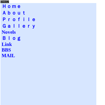
Ｈｏｍｅ
Ａｂｏｕｔ
Ｐｒｏｆｉｌｅ
Ｇａｌｌｅｒｙ
Novels
Ｂｌｏｇ
Link
BBS
MAIL