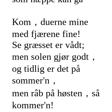
Kom，duerne mine
med fjærene fine!
Se græsset er vådt;
men solen gjør godt，
og tidlig er det på
sommer'n，
men râb på høsten，så
kommer'n!