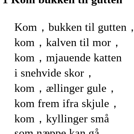
Kom，bukken til gutten
kom，kalven til mor，
kom，mjauende katten
i snehvide skor，
kom，ællinger gule，
kom frem ifra skjule，
kom，kyllinger små
som næppe kan gå