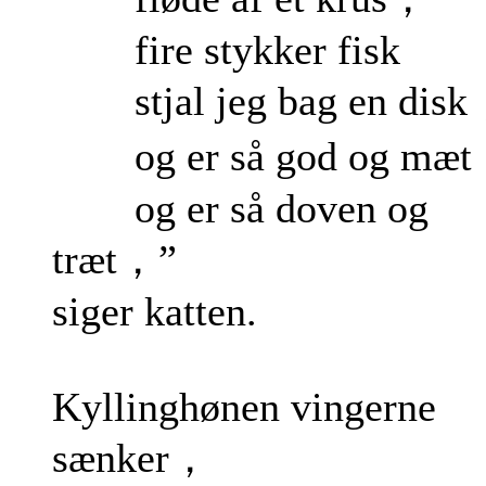
fire stykker fisk
stjal jeg bag en dis
og er så god og mæ
og er så doven og
træt，”
siger katten.
Kyllinghønen vingerne
sænker，