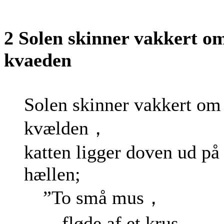
2 Solen skinner vakkert o
kvaeden
Solen skinner vakkert om
kvælden，
katten ligger doven ud på
hællen;
”To små mus，
fløde af et krus，