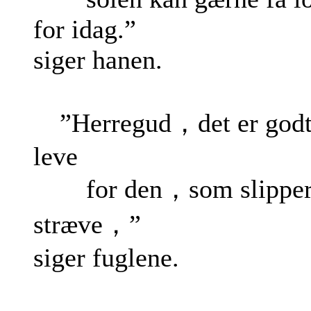
for idag.”
siger hanen.
”Herregud，det er godt
leve
for den，som slipper
stræve，”
siger fuglene.