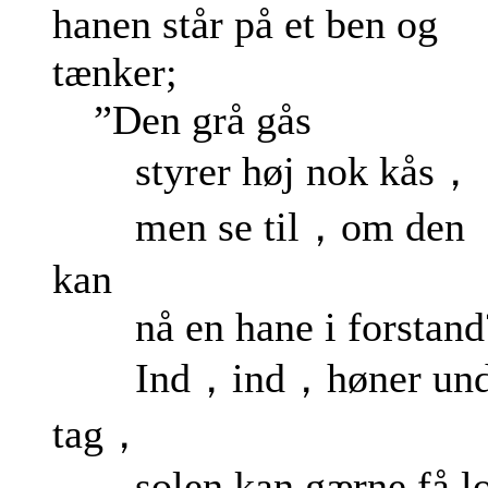
hanen står på et ben og
tænker;
”Den grå gås
styrer høj nok kås，
men se til，om den
kan
nå en hane i forstand
Ind，ind，høner und
tag，
solen kan gærne få l