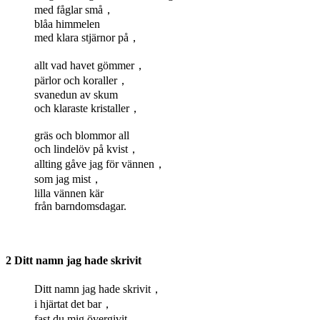
med fåglar små，
blåa himmelen
med klara stjärnor på，
allt vad havet gömmer，
pärlor och koraller，
svanedun av skum
och klaraste kristaller，
gräs och blommor all
och lindelöv på kvist，
allting gåve jag för vännen，
som jag mist，
lilla vännen kär
från barndomsdagar.
2 Ditt namn jag hade skrivit
Ditt namn jag hade skrivit，
i hjärtat det bar，
fast du mig övergivit，