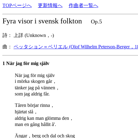
TOPページへ
更新情報へ
作曲者一覧へ
Fyra visor i svensk folkton
Op.5
詩： 上詳 (Unknown，-)
曲：
ペッタション＝ベリエル (Olof Wilhelm Peterson-Berger，18
1 När jag för mig själv
När jag för mig själv
i mörka skogen går，
tänker jag på vännen，
som jag aldrig får.
Tåren börjar rinna，
hjärtat slå，
aldrig kan man glömma den，
man en gång hållit å'.
Ängar，berg och dal och skog