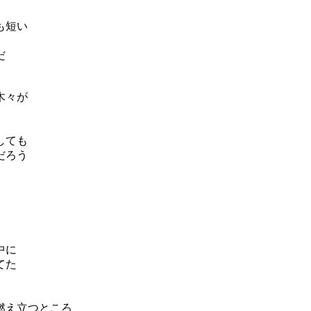
も短い
だ
木々が
しても
だろう
中に
てた
燃え立つところ