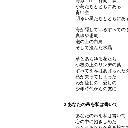
野原 山 谷間 森
小鳥たちとともにある
青い空
明るい星たちとともにあ
海が隠しているすべての
真珠や珊瑚
泡の上の白鳥
そして澄んだ水晶
草とあらゆる花たち
小枝の上のリンデの葉
すべてを私はあげられた
私が失ってしまった
わが愛しの 愛しの
少年時代からの友に
2 あなたの吊を私は書いて
あなたの吊を私は書いて
心の中に抱きしめた
たとえあなたが私を捨て