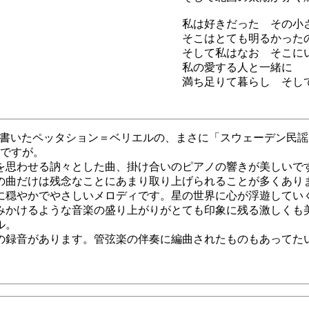
私は好きだった その小
そこはとても明るかった
そして私はなお そこに
私の愛する人と一緒に
満ち足りて暮らし そし
ん書いたペッタション＝ベリエルの、まさに「スウェーデン民
うですが。
を思わせる訥々とした曲、掛け合いのピアノの響きが美しいで
の曲だけは残念なことにあまり取り上げられることが多くあり
に穏やかでやさしいメロディです。星の世界に心が浮遊してい
みかけるような音楽の盛り上がりがとても印象に残る激しくも
ル。
の録音があります。管弦楽の伴奏に編曲されたものもあってた