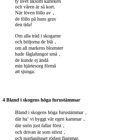
ty livet liksom kärleken
och våren är så kort.
När löven föllo av，
de föllo på hans grav
den tida!
Om alla träd i skogarne
och böljorna de blå，
om all markens blomster
hade fåglalungor små，
de kunde ej ändå
min hjärtesorg förmå
att sjunga.
4 Bland i skogens höga furustämmar
Bland i skogens höga furustämmar，
där ha‘ vi byggt vår egen kammar，
där snön just fallar först，
och drivan är som störst，
och nordanljuset rödast flammar.