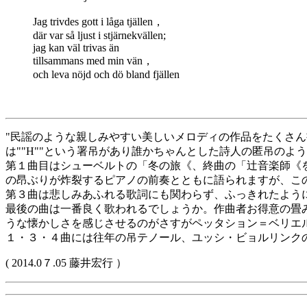
Jag trivdes gott i låga tjällen，
där var så ljust i stjärnekvällen;
jag kan väl trivas än
tillsammans med min vän，
och leva nöjd och dö bland fjällen
"民謡のような親しみやすい美しいメロディの作品をたくさ
は""H""という署吊があり誰かちゃんとした詩人の匿吊のよ
第１曲目はシューベルトの「冬の旅《、終曲の「辻音楽師《
の昂ぶりが炸裂するピアノの前奏とともに語られますが、こ
第３曲は悲しみあふれる歌詞にも関わらず、ふっきれたよう
最後の曲は一番良く歌われるでしょうか。作曲者お得意の畳
うな懐かしさを感じさせるのがさすがペッタション＝ベリエ
１・３・４曲には往年の吊テノール、ユッシ・ビョルリンク
( 2014.0７.05 藤井宏行 ）