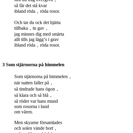
så får det stå kvar
ibland röda，röda rosor.
Och tar du ock det hjärta
tillbaka，tu gav，
jag minnes dig med smärta
allt tills jag lägg‘s i grav
ibland röda，röda rosor.
3 Som stjärnorna på himmelen
Som stjärnorna på himmelen，
när natten faller på，
så tindrade hans ögon，
så klara och så blå，
så röder var hans mund
som rosorna i lund
om våren.
Men skyarne församlades
och solen vände bort，