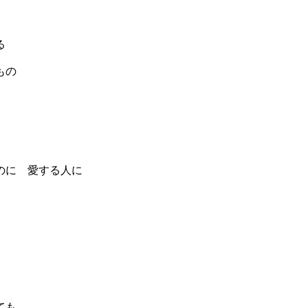
る
もの
のに 愛する人に
ても