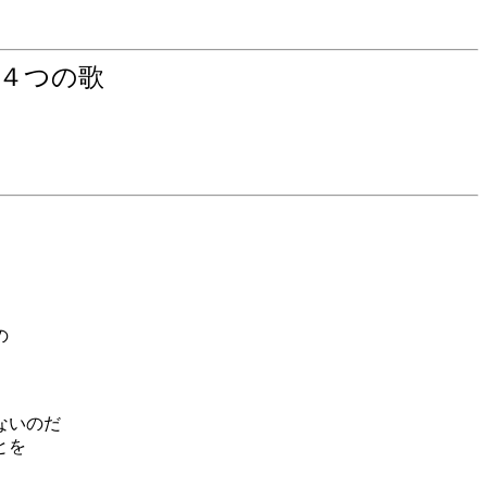
４つの歌
の
ないのだ
とを