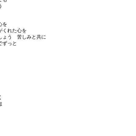
う
心を
がくれた心を
しょう 苦しみと共に
でずっと
く
は