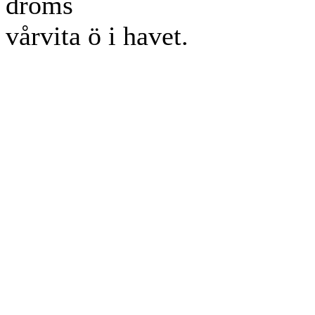
dröms
vårvita ö i havet.