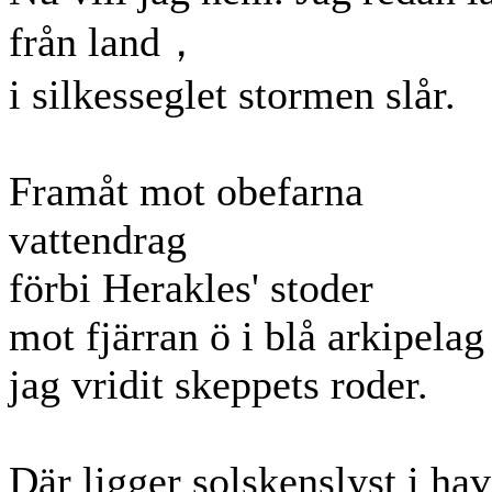
från land，
i silkesseglet stormen slår.
Framåt mot obefarna
vattendrag
förbi Herakles' stoder
mot fjärran ö i blå arkipelag
jag vridit skeppets roder.
Där ligger solskenslyst i hav