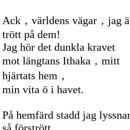
Ack，världens vägar，jag ä
trött på dem!
Jag hör det dunkla kravet
mot längtans Ithaka，mitt
hjärtats hem，
min vita ö i havet.
På hemfärd stadd jag lyssna
så förstrött