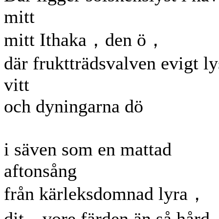
mitt
mitt Ithaka，den ö，
där fruktträdsvalven evigt ly
vitt
och dyningarna dö
i säven som en mattad
aftonsång
från kärleksdomnad lyra，
dit，vore färden än så hård