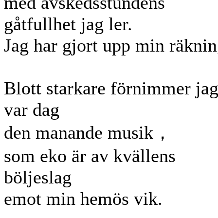
med avskedsstundens
gåtfullhet jag ler.
Jag har gjort upp min räknin
Blott starkare förnimmer ja
var dag
den manande musik，
som eko är av kvällens
böljeslag
emot min hemös vik.