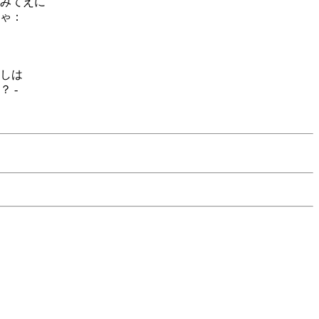
みてえに
ゃ：
しは
 -