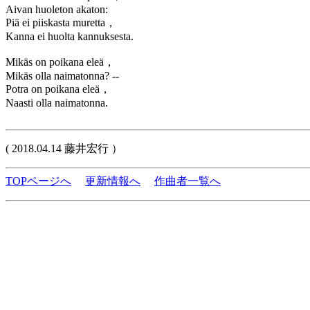
Aivan huoleton akaton:
Piä ei piiskasta muretta，
Kanna ei huolta kannuksesta.
Mikäs on poikana eleä，
Mikäs olla naimatonna? --
Potra on poikana eleä，
Naasti olla naimatonna.
( 2018.04.14 藤井宏行 ）
TOPページへ
更新情報へ
作曲者一覧へ