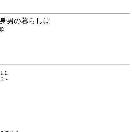
独身男の暮らしは
歌
しは
 -