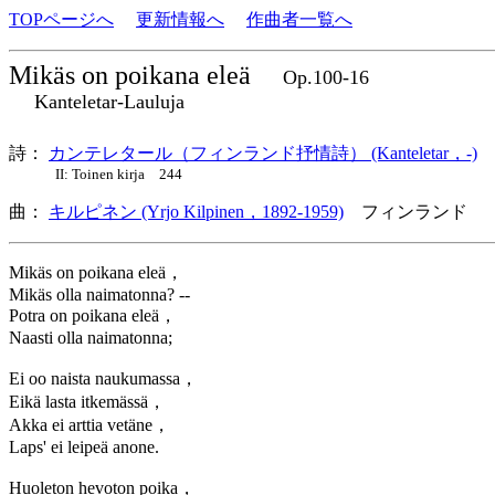
TOPページへ
更新情報へ
作曲者一覧へ
Mikäs on poikana eleä
Op.100-16
Kanteletar-Lauluja
詩：
カンテレタール（フィンランド抒情詩） (Kanteletar，-)
II: Toinen kirja 244
曲：
キルピネン (Yrjo Kilpinen，1892-1959)
フィンランド 
Mikäs on poikana eleä，
Mikäs olla naimatonna? --
Potra on poikana eleä，
Naasti olla naimatonna;
Ei oo naista naukumassa，
Eikä lasta itkemässä，
Akka ei arttia vetäne，
Laps' ei leipeä anone.
Huoleton hevoton poika，