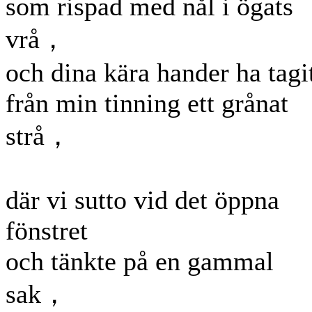
som rispad med nål i ögats
vrå，
och dina kära hander ha tagi
från min tinning ett grånat
strå，
där vi sutto vid det öppna
fönstret
och tänkte på en gammal
sak，