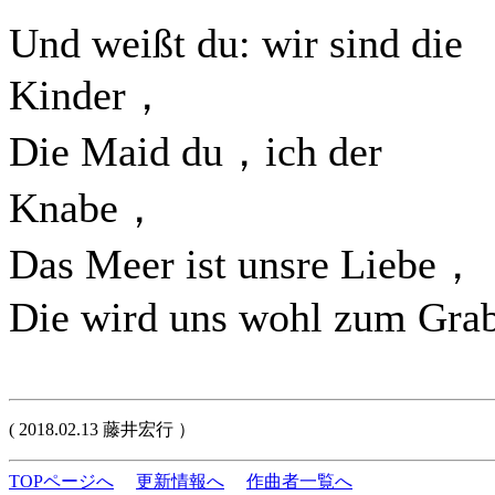
Und weißt du: wir sind die
Kinder，
Die Maid du，ich der
Knabe，
Das Meer ist unsre Liebe，
Die wird uns wohl zum Gra
( 2018.02.13 藤井宏行 ）
TOPページへ
更新情報へ
作曲者一覧へ